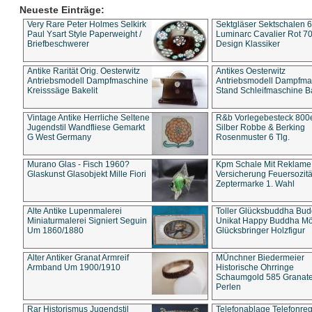
Neueste Einträge:
Very Rare Peter Holmes Selkirk
Sektgläser Sektschalen 
Paul Ysart Style Paperweight /
Luminarc Cavalier Rot 70
Briefbeschwerer
Design Klassiker
Antike Rarität Orig. Oesterwitz
Antikes Oesterwitz
Antriebsmodell Dampfmaschine
Antriebsmodell Dampfma
Kreisssäge Bakelit
Stand Schleifmaschine Ba
Vintage Antike Herrliche Seltene
R&b Vorlegebesteck 800
Jugendstil Wandfliese Gemarkt
Silber Robbe & Berking
G West Germany
Rosenmuster 6 Tlg.
Murano Glas - Fisch 1960?
Kpm Schale Mit Reklame
Glaskunst Glasobjekt Mille Fiori
Versicherung Feuersozitä
Zeptermarke 1. Wahl
Alte Antike Lupenmalerei
Toller Glücksbuddha Bu
Miniaturmalerei Signiert Seguin
Unikat Happy Buddha M
Um 1860/1880
Glücksbringer Holzfigur
Alter Antiker Granat Armreif
MÜnchner Biedermeier
Armband Um 1900/1910
Historische Ohrringe
Schaumgold 585 Granate 
Perlen
Rar Historismus Jugendstil
Telefonablage Telefonreg