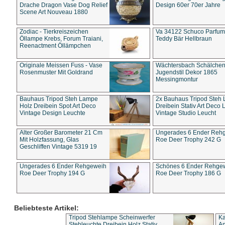
Drache Dragon Vase Dog Relief
Design 60er 70er Jahre
Scene Art Nouveau 1880
Zodiac - Tierkreiszeichen
Va 34122 Schuco Parfum 
Öllampe Krebs, Forum Traiani,
Teddy Bär Hellbraun
Reenactment Öllämpchen
Originale Meissen Fuss - Vase
Wächtersbach Schälche
Rosenmuster Mit Goldrand
Jugendstil Dekor 1865
Messingmontur
Bauhaus Tripod Steh Lampe
2x Bauhaus Tripod Steh
Holz Dreibein Spot Art Deco
Dreibein Stativ Art Deco L
Vintage Design Leuchte
Vintage Studio Leucht
Alter Großer Barometer 21 Cm
Ungerades 6 Ender Reh
Mit Holzfassung, Glas
Roe Deer Trophy 242 G
Geschliffen Vintage 5319 19
Ungerades 6 Ender Rehgeweih
Schönes 6 Ender Rehge
Roe Deer Trophy 194 G
Roe Deer Trophy 186 G
Beliebteste Artikel:
Tripod Stehlampe Scheinwerfer
Ka
Stehleuchte Dreibein Holz Stativ
An