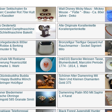
äser Sektschalen 6x
Walt Disney Micky Maus - Mickey
rc Cavalier Rot 70er Kult
Mouse - " Füße " - Blau - Ca. 80er
 Klassiker
Jahre - Deko
s Oesterwitz
Alte Originale Korallenkette
ebsmodell Dampfmaschine
Korallenperlenkette
Schleifmaschine Bakelit
rlegebesteck 800er
Bronzefigur Tierfigur Gepard Auf
 Robbe & Berking
Rauchmarmor - Sockel Signiert
uster 6 Tlg.
Milo
chale Mit Reklame
(mk010) Barocke Meissen Tasse,
herung Feuersozität
Blumenbukett, Marcolini Periode
marke 1. Wahl
1774 - 1814, 1. Wahl
 Glücksbuddha Budda
Schöner Alter Damenring Mit
t Happy Buddha Mönch
Stein Und Kleinen Diamanten
bringer Holzfigur
Gold 375
ner Biedermeier
Damenring Platin 950 Mit Saphir
ische Ohrringe
1, 4 Karat
gold 585 Granate Simili
nablage Telefonregal
Black Forest Jugendstil Hunter