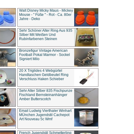
Walt Disney Micky Maus - Mickey
Mouse - " Füße " - Rot - Ca. 80er
Jahre - Deko
Sehr Schöner Alter Ring Aus 935
Silber Mit Weißen Und
Rubinfarbenen Steinen
Bronzefigur Vintage American
Football Pokal Marmor - Sockel
Signiert Milo
20 X Triglides 4 Webgürtel
Handtaschen Geldbeutel Ring
Verschluss Haken Schieber
Sehr Alter Silber 835 Fischpunze
Fischland Bernsteinanhänger
Amber Butterscotch
Email Ludwig Vierthaler Winhart
MÜnchen Jugendstil Cachepot
Art Nouveau 5c Wmf
French Jugendstil Schmetterling