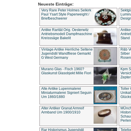
Neueste Einträge:
Very Rare Peter Holmes Selkirk
Sektgl
Paul Ysart Style Paperweight /
Lumina
Briefbeschwerer
Design
Antike Rarität Orig. Oesterwitz
Antike
Antriebsmodell Dampfmaschine
Antri
Kreisssäge Bakelit
Stand 
Vintage Antike Herrliche Seltene
R&b Vo
Jugendstil Wandfliese Gemarkt
Silber
G West Germany
Rosenm
Murano Glas - Fisch 1960?
Kpm S
Glaskunst Glasobjekt Mille Fiori
Versic
Zepter
Alte Antike Lupenmalerei
Toller
Miniaturmalerei Signiert Seguin
Unika
Um 1860/1880
Glücks
Alter Antiker Granat Armreif
MÜnch
Armband Um 1900/1910
Histor
Schaum
Perlen
Rar Historismus Jugendstil
Telefo