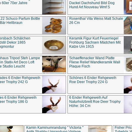
 60er 70er Jahre
Dackel Dachshund Bild Dog
Hund Art Nouveau Wmf S
22 Schuco Parfum Bottle
Rosenthal Vita Weiss Matt Schale
Bär Hellbraun
26 Cm
ersbach Schälchen
Keramik Figur Kurt Feuerriegel
stil Dekor 1865
Frohburg Sachsen Mädchen Mit
ngmontur
Katze Um 1915
uhaus Tripod Steh Lampe
Schaeffenacker Wand Platte
in Stativ Art Deco Loft
Fliese Relief Wandkeramik Wall
e Studio Leucht
Plaque Fisch
ades 6 Ender Rehgeweih
Schönes 6 Ender Rehgeweih
eer Trophy 242 G
Roe Deer Trophy 224 G
es 6 Ender Rehgeweih
6 Ender Rehgeweih Auf
eer Trophy 186 G
Naturholzbrett Roe Deer Trophy
Höhe: 34 Cm
Kamin Kaminumrandung " Victoria "
Fisher Pri
Antik Shabby Umrandung Vintage
Zubehör, V