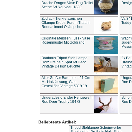
Drache Dragon Vase Dog Relief
Design
Scene Art Nouveau 1880
Zodiac - Tierkreiszeichen
Va 341
Öllampe Krebs, Forum Traiani,
Teddy 
Reenactment Öllämpchen
Originale Meissen Fuss - Vase
Wächt
Rosenmuster Mit Goldrand
Jugend
Messi
Bauhaus Tripod Steh Lampe
2x Ba
Holz Dreibein Spot Art Deco
Dreibe
Vintage Design Leuchte
Vintag
Alter Großer Barometer 21 Cm
Unger
Mit Holzfassung, Glas
Roe D
Geschliffen Vintage 5319 19
Ungerades 6 Ender Rehgeweih
Schön
Roe Deer Trophy 194 G
Roe D
Beliebteste Artikel:
Tripod Stehlampe Scheinwerfer
Stehleuchte Dreibein Holz Stativ