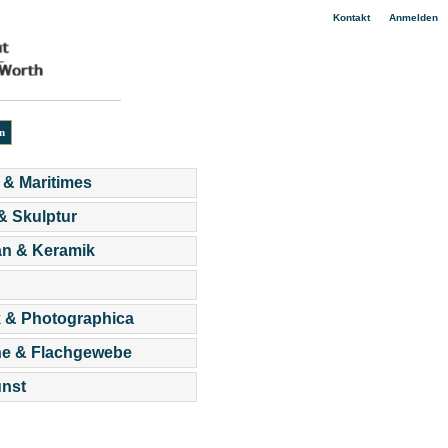
|
Kontakt
Anmelden
 & Maritimes
 & Skulptur
an & Keramik
 & Photographica
he & Flachgewebe
nst