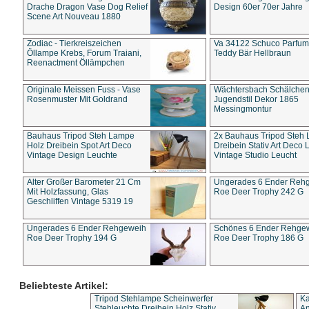
Drache Dragon Vase Dog Relief
Design 60er 70er Jahre
Scene Art Nouveau 1880
Zodiac - Tierkreiszeichen
Va 34122 Schuco Parfum 
Öllampe Krebs, Forum Traiani,
Teddy Bär Hellbraun
Reenactment Öllämpchen
Originale Meissen Fuss - Vase
Wächtersbach Schälche
Rosenmuster Mit Goldrand
Jugendstil Dekor 1865
Messingmontur
Bauhaus Tripod Steh Lampe
2x Bauhaus Tripod Steh
Holz Dreibein Spot Art Deco
Dreibein Stativ Art Deco L
Vintage Design Leuchte
Vintage Studio Leucht
Alter Großer Barometer 21 Cm
Ungerades 6 Ender Reh
Mit Holzfassung, Glas
Roe Deer Trophy 242 G
Geschliffen Vintage 5319 19
Ungerades 6 Ender Rehgeweih
Schönes 6 Ender Rehge
Roe Deer Trophy 194 G
Roe Deer Trophy 186 G
Beliebteste Artikel:
Tripod Stehlampe Scheinwerfer
Ka
Stehleuchte Dreibein Holz Stativ
An