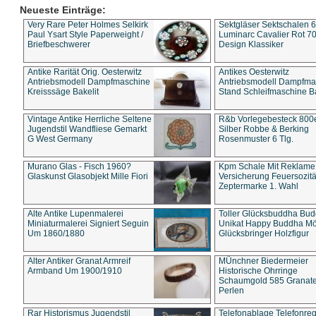
Neueste Einträge:
Very Rare Peter Holmes Selkirk
Sektgläser Sektschalen 
Paul Ysart Style Paperweight /
Luminarc Cavalier Rot 70
Briefbeschwerer
Design Klassiker
Antike Rarität Orig. Oesterwitz
Antikes Oesterwitz
Antriebsmodell Dampfmaschine
Antriebsmodell Dampfma
Kreisssäge Bakelit
Stand Schleifmaschine Ba
Vintage Antike Herrliche Seltene
R&b Vorlegebesteck 800
Jugendstil Wandfliese Gemarkt
Silber Robbe & Berking
G West Germany
Rosenmuster 6 Tlg.
Murano Glas - Fisch 1960?
Kpm Schale Mit Reklame
Glaskunst Glasobjekt Mille Fiori
Versicherung Feuersozitä
Zeptermarke 1. Wahl
Alte Antike Lupenmalerei
Toller Glücksbuddha Bu
Miniaturmalerei Signiert Seguin
Unikat Happy Buddha M
Um 1860/1880
Glücksbringer Holzfigur
Alter Antiker Granat Armreif
MÜnchner Biedermeier
Armband Um 1900/1910
Historische Ohrringe
Schaumgold 585 Granate 
Perlen
Rar Historismus Jugendstil
Telefonablage Telefonreg