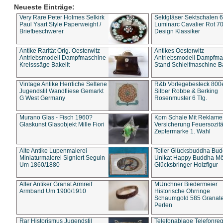
Neueste Einträge:
Very Rare Peter Holmes Selkirk
Sektgläser Sektschalen 
Paul Ysart Style Paperweight /
Luminarc Cavalier Rot 70
Briefbeschwerer
Design Klassiker
Antike Rarität Orig. Oesterwitz
Antikes Oesterwitz
Antriebsmodell Dampfmaschine
Antriebsmodell Dampfma
Kreisssäge Bakelit
Stand Schleifmaschine Ba
Vintage Antike Herrliche Seltene
R&b Vorlegebesteck 800
Jugendstil Wandfliese Gemarkt
Silber Robbe & Berking
G West Germany
Rosenmuster 6 Tlg.
Murano Glas - Fisch 1960?
Kpm Schale Mit Reklame
Glaskunst Glasobjekt Mille Fiori
Versicherung Feuersozitä
Zeptermarke 1. Wahl
Alte Antike Lupenmalerei
Toller Glücksbuddha Bu
Miniaturmalerei Signiert Seguin
Unikat Happy Buddha M
Um 1860/1880
Glücksbringer Holzfigur
Alter Antiker Granat Armreif
MÜnchner Biedermeier
Armband Um 1900/1910
Historische Ohrringe
Schaumgold 585 Granate 
Perlen
Rar Historismus Jugendstil
Telefonablage Telefonreg