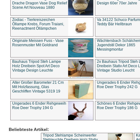
Drache Dragon Vase Dog Relief
Design 60er 70er Jahre
Scene Art Nouveau 1880
Zodiac - Tierkreiszeichen
Va 34122 Schuco Parfum 
Öllampe Krebs, Forum Traiani,
Teddy Bär Hellbraun
Reenactment Öllämpchen
Originale Meissen Fuss - Vase
Wächtersbach Schälche
Rosenmuster Mit Goldrand
Jugendstil Dekor 1865
Messingmontur
Bauhaus Tripod Steh Lampe
2x Bauhaus Tripod Steh
Holz Dreibein Spot Art Deco
Dreibein Stativ Art Deco L
Vintage Design Leuchte
Vintage Studio Leucht
Alter Großer Barometer 21 Cm
Ungerades 6 Ender Reh
Mit Holzfassung, Glas
Roe Deer Trophy 242 G
Geschliffen Vintage 5319 19
Ungerades 6 Ender Rehgeweih
Schönes 6 Ender Rehge
Roe Deer Trophy 194 G
Roe Deer Trophy 186 G
Beliebteste Artikel:
Tripod Stehlampe Scheinwerfer
Ka
Stehleuchte Dreibein Holz Stativ
An