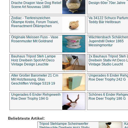
Drache Dragon Vase Dog Relief
Design 60er 70er Jahre
Scene Art Nouveau 1880
Zodiac - Tierkreiszeichen
Va 34122 Schuco Parfum 
Öllampe Krebs, Forum Traiani,
Teddy Bär Hellbraun
Reenactment Öllämpchen
Originale Meissen Fuss - Vase
Wächtersbach Schälche
Rosenmuster Mit Goldrand
Jugendstil Dekor 1865
Messingmontur
Bauhaus Tripod Steh Lampe
2x Bauhaus Tripod Steh
Holz Dreibein Spot Art Deco
Dreibein Stativ Art Deco L
Vintage Design Leuchte
Vintage Studio Leucht
Alter Großer Barometer 21 Cm
Ungerades 6 Ender Reh
Mit Holzfassung, Glas
Roe Deer Trophy 242 G
Geschliffen Vintage 5319 19
Ungerades 6 Ender Rehgeweih
Schönes 6 Ender Rehge
Roe Deer Trophy 194 G
Roe Deer Trophy 186 G
Beliebteste Artikel:
Tripod Stehlampe Scheinwerfer
Ka
Stehleuchte Dreibein Holz Stativ
An