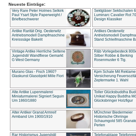
Neueste Einträge:
Very Rare Peter Holmes Selkirk
Sektgläser Sektschalen 
Paul Ysart Style Paperweight /
Luminarc Cavalier Rot 70
Briefbeschwerer
Design Klassiker
Antike Rarität Orig. Oesterwitz
Antikes Oesterwitz
Antriebsmodell Dampfmaschine
Antriebsmodell Dampfma
Kreisssäge Bakelit
Stand Schleifmaschine Ba
Vintage Antike Herrliche Seltene
R&b Vorlegebesteck 800
Jugendstil Wandfliese Gemarkt
Silber Robbe & Berking
G West Germany
Rosenmuster 6 Tlg.
Murano Glas - Fisch 1960?
Kpm Schale Mit Reklame
Glaskunst Glasobjekt Mille Fiori
Versicherung Feuersozitä
Zeptermarke 1. Wahl
Alte Antike Lupenmalerei
Toller Glücksbuddha Bu
Miniaturmalerei Signiert Seguin
Unikat Happy Buddha M
Um 1860/1880
Glücksbringer Holzfigur
Alter Antiker Granat Armreif
MÜnchner Biedermeier
Armband Um 1900/1910
Historische Ohrringe
Schaumgold 585 Granate 
Perlen
Rar Historismus Jugendstil
Telefonablage Telefonreg