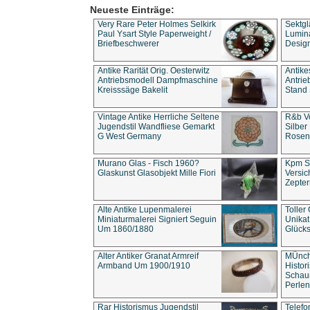
Neueste Einträge:
Very Rare Peter Holmes Selkirk
Sektgl
Paul Ysart Style Paperweight /
Lumina
Briefbeschwerer
Design
Antike Rarität Orig. Oesterwitz
Antike
Antriebsmodell Dampfmaschine
Antri
Kreisssäge Bakelit
Stand 
Vintage Antike Herrliche Seltene
R&b Vo
Jugendstil Wandfliese Gemarkt
Silber
G West Germany
Rosenm
Murano Glas - Fisch 1960?
Kpm S
Glaskunst Glasobjekt Mille Fiori
Versic
Zepter
Alte Antike Lupenmalerei
Toller
Miniaturmalerei Signiert Seguin
Unika
Um 1860/1880
Glücks
Alter Antiker Granat Armreif
MÜnch
Armband Um 1900/1910
Histor
Schaum
Perlen
Rar Historismus Jugendstil
Telefo