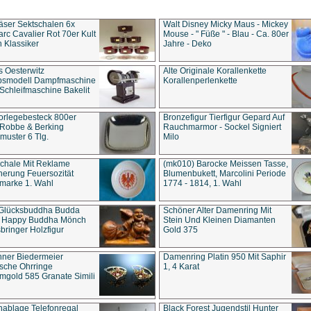
äser Sektschalen 6x
Walt Disney Micky Maus - Mickey
rc Cavalier Rot 70er Kult
Mouse - " Füße " - Blau - Ca. 80er
 Klassiker
Jahre - Deko
s Oesterwitz
Alte Originale Korallenkette
ebsmodell Dampfmaschine
Korallenperlenkette
Schleifmaschine Bakelit
rlegebesteck 800er
Bronzefigur Tierfigur Gepard Auf
 Robbe & Berking
Rauchmarmor - Sockel Signiert
uster 6 Tlg.
Milo
chale Mit Reklame
(mk010) Barocke Meissen Tasse,
herung Feuersozität
Blumenbukett, Marcolini Periode
marke 1. Wahl
1774 - 1814, 1. Wahl
 Glücksbuddha Budda
Schöner Alter Damenring Mit
t Happy Buddha Mönch
Stein Und Kleinen Diamanten
bringer Holzfigur
Gold 375
ner Biedermeier
Damenring Platin 950 Mit Saphir
ische Ohrringe
1, 4 Karat
gold 585 Granate Simili
nablage Telefonregal
Black Forest Jugendstil Hunter