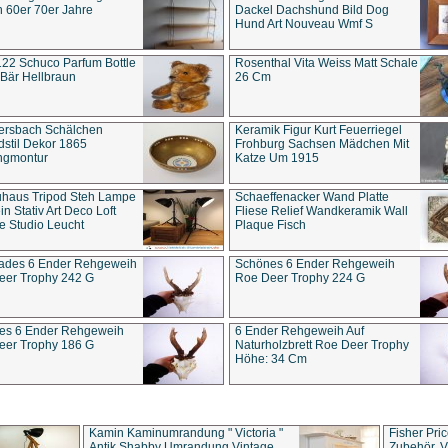
 60er 70er Jahre
Dackel Dachshund Bild Dog
Hund Art Nouveau Wmf S
22 Schuco Parfum Bottle
Rosenthal Vita Weiss Matt Schale
Bär Hellbraun
26 Cm
ersbach Schälchen
Keramik Figur Kurt Feuerriegel
stil Dekor 1865
Frohburg Sachsen Mädchen Mit
ngmontur
Katze Um 1915
uhaus Tripod Steh Lampe
Schaeffenacker Wand Platte
in Stativ Art Deco Loft
Fliese Relief Wandkeramik Wall
e Studio Leucht
Plaque Fisch
ades 6 Ender Rehgeweih
Schönes 6 Ender Rehgeweih
eer Trophy 242 G
Roe Deer Trophy 224 G
es 6 Ender Rehgeweih
6 Ender Rehgeweih Auf
eer Trophy 186 G
Naturholzbrett Roe Deer Trophy
Höhe: 34 Cm
Kamin Kaminumrandung " Victoria "
Fisher Pri
Antik Shabby Umrandung Vintage
Zubehör, V