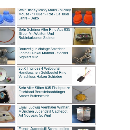
Walt Disney Micky Maus - Mickey
Mouse - " Füße " - Rot - Ca. 80er
Jahre - Deko
Sehr Schöner Alter Ring Aus 935
Silber Mit Weißen Und
Rubinfarbenen Steinen
Bronzefigur Vintage American
Football Pokal Marmor - Sockel
Signiert Milo
20 X Triglides 4 Webgürtel
Handtaschen Geldbeutel Ring
Verschluss Haken Schieber
Sehr Alter Silber 835 Fischpunze
Fischland Bernsteinanhänger
Amber Butterscotch
Email Ludwig Vierthaler Winhart
MÜnchen Jugendstil Cachepot
Art Nouveau 5c Wmf
French Jugendstil Schmetterling