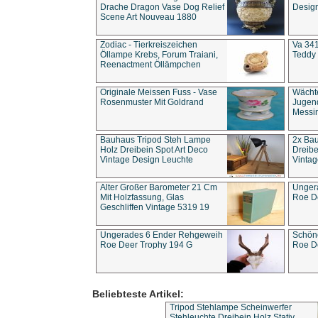
Drache Dragon Vase Dog Relief
Design
Scene Art Nouveau 1880
Zodiac - Tierkreiszeichen
Va 341
Öllampe Krebs, Forum Traiani,
Teddy 
Reenactment Öllämpchen
Originale Meissen Fuss - Vase
Wächt
Rosenmuster Mit Goldrand
Jugend
Messi
Bauhaus Tripod Steh Lampe
2x Ba
Holz Dreibein Spot Art Deco
Dreibe
Vintage Design Leuchte
Vintag
Alter Großer Barometer 21 Cm
Unger
Mit Holzfassung, Glas
Roe D
Geschliffen Vintage 5319 19
Ungerades 6 Ender Rehgeweih
Schön
Roe Deer Trophy 194 G
Roe D
Beliebteste Artikel:
Tripod Stehlampe Scheinwerfer
Stehleuchte Dreibein Holz Stativ