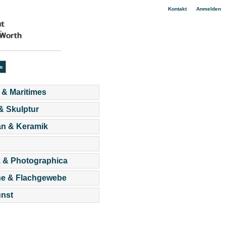
|
Kontakt
Anmelden
 & Maritimes
 & Skulptur
an & Keramik
 & Photographica
he & Flachgewebe
nst