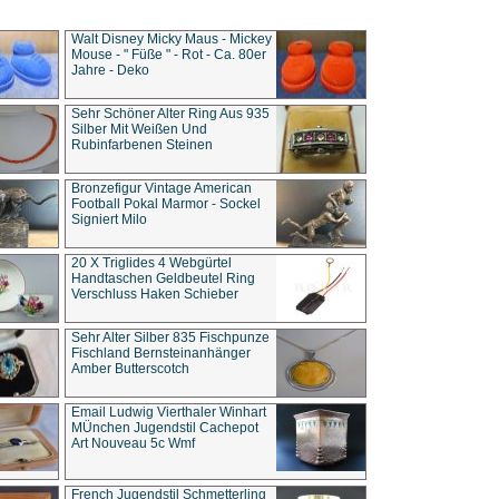
Walt Disney Micky Maus - Mickey
Mouse - " Füße " - Rot - Ca. 80er
Jahre - Deko
Sehr Schöner Alter Ring Aus 935
Silber Mit Weißen Und
Rubinfarbenen Steinen
Bronzefigur Vintage American
Football Pokal Marmor - Sockel
Signiert Milo
20 X Triglides 4 Webgürtel
Handtaschen Geldbeutel Ring
Verschluss Haken Schieber
Sehr Alter Silber 835 Fischpunze
Fischland Bernsteinanhänger
Amber Butterscotch
Email Ludwig Vierthaler Winhart
MÜnchen Jugendstil Cachepot
Art Nouveau 5c Wmf
French Jugendstil Schmetterling