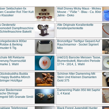
äser Sektschalen 6x
Walt Disney Micky Maus - Mickey
rc Cavalier Rot 70er Kult
Mouse - " Füße " - Blau - Ca. 80er
 Klassiker
Jahre - Deko
s Oesterwitz
Alte Originale Korallenkette
ebsmodell Dampfmaschine
Korallenperlenkette
Schleifmaschine Bakelit
rlegebesteck 800er
Bronzefigur Tierfigur Gepard Auf
 Robbe & Berking
Rauchmarmor - Sockel Signiert
uster 6 Tlg.
Milo
chale Mit Reklame
(mk010) Barocke Meissen Tasse,
herung Feuersozität
Blumenbukett, Marcolini Periode
marke 1. Wahl
1774 - 1814, 1. Wahl
 Glücksbuddha Budda
Schöner Alter Damenring Mit
t Happy Buddha Mönch
Stein Und Kleinen Diamanten
bringer Holzfigur
Gold 375
ner Biedermeier
Damenring Platin 950 Mit Saphir
ische Ohrringe
1, 4 Karat
gold 585 Granate Simili
nablage Telefonregal
Black Forest Jugendstil Hunter