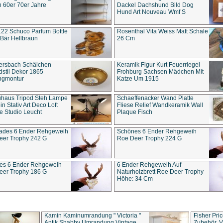
 60er 70er Jahre
Dackel Dachshund Bild Dog
Hund Art Nouveau Wmf S
22 Schuco Parfum Bottle
Rosenthal Vita Weiss Matt Schale
Bär Hellbraun
26 Cm
ersbach Schälchen
Keramik Figur Kurt Feuerriegel
stil Dekor 1865
Frohburg Sachsen Mädchen Mit
ngmontur
Katze Um 1915
uhaus Tripod Steh Lampe
Schaeffenacker Wand Platte
in Stativ Art Deco Loft
Fliese Relief Wandkeramik Wall
e Studio Leucht
Plaque Fisch
ades 6 Ender Rehgeweih
Schönes 6 Ender Rehgeweih
eer Trophy 242 G
Roe Deer Trophy 224 G
es 6 Ender Rehgeweih
6 Ender Rehgeweih Auf
eer Trophy 186 G
Naturholzbrett Roe Deer Trophy
Höhe: 34 Cm
Kamin Kaminumrandung " Victoria "
Fisher Pri
Antik Shabby Umrandung Vintage
Zubehör, V