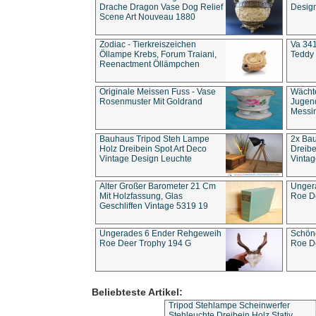
Drache Dragon Vase Dog Relief
Design
Scene Art Nouveau 1880
Zodiac - Tierkreiszeichen
Va 341
Öllampe Krebs, Forum Traiani,
Teddy 
Reenactment Öllämpchen
Originale Meissen Fuss - Vase
Wächt
Rosenmuster Mit Goldrand
Jugend
Messi
Bauhaus Tripod Steh Lampe
2x Ba
Holz Dreibein Spot Art Deco
Dreibe
Vintage Design Leuchte
Vintag
Alter Großer Barometer 21 Cm
Unger
Mit Holzfassung, Glas
Roe D
Geschliffen Vintage 5319 19
Ungerades 6 Ender Rehgeweih
Schön
Roe Deer Trophy 194 G
Roe D
Beliebteste Artikel:
Tripod Stehlampe Scheinwerfer
Stehleuchte Dreibein Holz Stativ