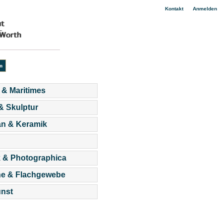
|
Kontakt
Anmelden
 & Maritimes
 & Skulptur
an & Keramik
 & Photographica
he & Flachgewebe
nst