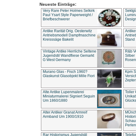
Neueste Einträge:
Very Rare Peter Holmes Selkirk
Sektgl
Paul Ysart Style Paperweight /
Lumina
Briefbeschwerer
Design
Antike Rarität Orig. Oesterwitz
Antike
Antriebsmodell Dampfmaschine
Antri
Kreisssäge Bakelit
Stand 
Vintage Antike Herrliche Seltene
R&b Vo
Jugendstil Wandfliese Gemarkt
Silber
G West Germany
Rosenm
Murano Glas - Fisch 1960?
Kpm S
Glaskunst Glasobjekt Mille Fiori
Versic
Zepter
Alte Antike Lupenmalerei
Toller
Miniaturmalerei Signiert Seguin
Unika
Um 1860/1880
Glücks
Alter Antiker Granat Armreif
MÜnch
Armband Um 1900/1910
Histor
Schaum
Perlen
Rar Historismus Jugendstil
Telefo