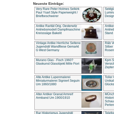
Neueste Einträge:
Very Rare Peter Holmes Selkirk
Sektgl
Paul Ysart Style Paperweight /
Lumina
Briefbeschwerer
Design
Antike Rarität Orig. Oesterwitz
Antike
Antriebsmodell Dampfmaschine
Antri
Kreisssäge Bakelit
Stand 
Vintage Antike Herrliche Seltene
R&b Vo
Jugendstil Wandfliese Gemarkt
Silber
G West Germany
Rosenm
Murano Glas - Fisch 1960?
Kpm S
Glaskunst Glasobjekt Mille Fiori
Versic
Zepter
Alte Antike Lupenmalerei
Toller
Miniaturmalerei Signiert Seguin
Unika
Um 1860/1880
Glücks
Alter Antiker Granat Armreif
MÜnch
Armband Um 1900/1910
Histor
Schaum
Perlen
Rar Historismus Jugendstil
Telefo