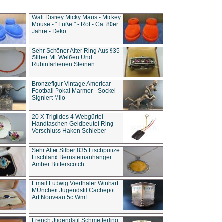
Walt Disney Micky Maus - Mickey
Mouse - " Füße " - Rot - Ca. 80er
Jahre - Deko
Sehr Schöner Alter Ring Aus 935
Silber Mit Weißen Und
Rubinfarbenen Steinen
Bronzefigur Vintage American
Football Pokal Marmor - Sockel
Signiert Milo
20 X Triglides 4 Webgürtel
Handtaschen Geldbeutel Ring
Verschluss Haken Schieber
Sehr Alter Silber 835 Fischpunze
Fischland Bernsteinanhänger
Amber Butterscotch
Email Ludwig Vierthaler Winhart
MÜnchen Jugendstil Cachepot
Art Nouveau 5c Wmf
French Jugendstil Schmetterling