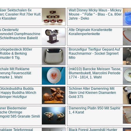
äser Sektschalen 6x
Walt Disney Micky Maus - Mickey
rc Cavalier Rot 70er Kult
Mouse - " Füße " - Blau - Ca. 80er
 Klassiker
Jahre - Deko
s Oesterwitz
Alte Originale Korallenkette
ebsmodell Dampfmaschine
Korallenperlenkette
Schleifmaschine Bakelit
rlegebesteck 800er
Bronzefigur Tierfigur Gepard Auf
 Robbe & Berking
Rauchmarmor - Sockel Signiert
uster 6 Tlg.
Milo
chale Mit Reklame
(mk010) Barocke Meissen Tasse,
herung Feuersozität
Blumenbukett, Marcolini Periode
marke 1. Wahl
1774 - 1814, 1. Wahl
 Glücksbuddha Budda
Schöner Alter Damenring Mit
t Happy Buddha Mönch
Stein Und Kleinen Diamanten
bringer Holzfigur
Gold 375
ner Biedermeier
Damenring Platin 950 Mit Saphir
ische Ohrringe
1, 4 Karat
gold 585 Granate Simili
nablage Telefonregal
Black Forest Jugendstil Hunter