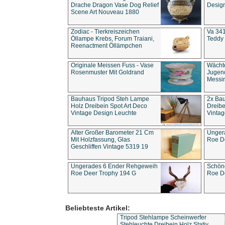
Drache Dragon Vase Dog Relief
Design
Scene Art Nouveau 1880
Zodiac - Tierkreiszeichen
Va 341
Öllampe Krebs, Forum Traiani,
Teddy 
Reenactment Öllämpchen
Originale Meissen Fuss - Vase
Wächt
Rosenmuster Mit Goldrand
Jugend
Messi
Bauhaus Tripod Steh Lampe
2x Ba
Holz Dreibein Spot Art Deco
Dreibe
Vintage Design Leuchte
Vintag
Alter Großer Barometer 21 Cm
Unger
Mit Holzfassung, Glas
Roe D
Geschliffen Vintage 5319 19
Ungerades 6 Ender Rehgeweih
Schön
Roe Deer Trophy 194 G
Roe D
Beliebteste Artikel:
Tripod Stehlampe Scheinwerfer
Stehleuchte Dreibein Holz Stativ