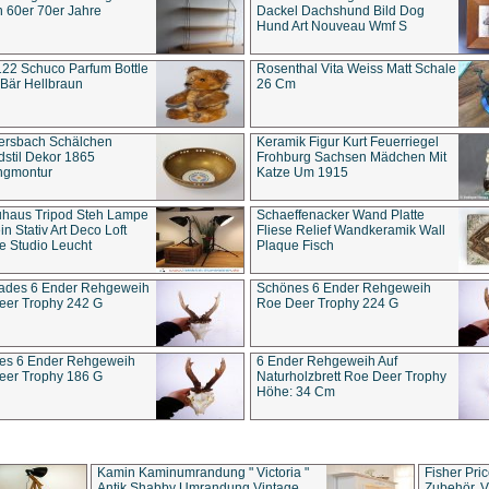
 60er 70er Jahre
Dackel Dachshund Bild Dog
Hund Art Nouveau Wmf S
22 Schuco Parfum Bottle
Rosenthal Vita Weiss Matt Schale
Bär Hellbraun
26 Cm
ersbach Schälchen
Keramik Figur Kurt Feuerriegel
stil Dekor 1865
Frohburg Sachsen Mädchen Mit
ngmontur
Katze Um 1915
uhaus Tripod Steh Lampe
Schaeffenacker Wand Platte
in Stativ Art Deco Loft
Fliese Relief Wandkeramik Wall
e Studio Leucht
Plaque Fisch
ades 6 Ender Rehgeweih
Schönes 6 Ender Rehgeweih
eer Trophy 242 G
Roe Deer Trophy 224 G
es 6 Ender Rehgeweih
6 Ender Rehgeweih Auf
eer Trophy 186 G
Naturholzbrett Roe Deer Trophy
Höhe: 34 Cm
Kamin Kaminumrandung " Victoria "
Fisher Pri
Antik Shabby Umrandung Vintage
Zubehör, V