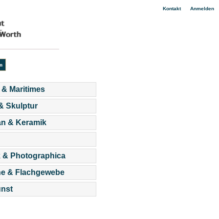
|
Kontakt
Anmelden
 & Maritimes
 & Skulptur
an & Keramik
 & Photographica
he & Flachgewebe
nst