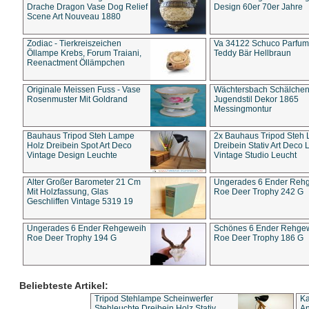
Drache Dragon Vase Dog Relief
Design 60er 70er Jahre
Scene Art Nouveau 1880
Zodiac - Tierkreiszeichen
Va 34122 Schuco Parfum 
Öllampe Krebs, Forum Traiani,
Teddy Bär Hellbraun
Reenactment Öllämpchen
Originale Meissen Fuss - Vase
Wächtersbach Schälche
Rosenmuster Mit Goldrand
Jugendstil Dekor 1865
Messingmontur
Bauhaus Tripod Steh Lampe
2x Bauhaus Tripod Steh
Holz Dreibein Spot Art Deco
Dreibein Stativ Art Deco L
Vintage Design Leuchte
Vintage Studio Leucht
Alter Großer Barometer 21 Cm
Ungerades 6 Ender Reh
Mit Holzfassung, Glas
Roe Deer Trophy 242 G
Geschliffen Vintage 5319 19
Ungerades 6 Ender Rehgeweih
Schönes 6 Ender Rehge
Roe Deer Trophy 194 G
Roe Deer Trophy 186 G
Beliebteste Artikel:
Tripod Stehlampe Scheinwerfer
Ka
Stehleuchte Dreibein Holz Stativ
An