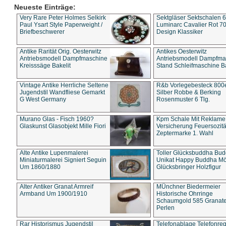
Neueste Einträge:
Very Rare Peter Holmes Selkirk
Sektgläser Sektschalen 
Paul Ysart Style Paperweight /
Luminarc Cavalier Rot 70
Briefbeschwerer
Design Klassiker
Antike Rarität Orig. Oesterwitz
Antikes Oesterwitz
Antriebsmodell Dampfmaschine
Antriebsmodell Dampfma
Kreisssäge Bakelit
Stand Schleifmaschine Ba
Vintage Antike Herrliche Seltene
R&b Vorlegebesteck 800
Jugendstil Wandfliese Gemarkt
Silber Robbe & Berking
G West Germany
Rosenmuster 6 Tlg.
Murano Glas - Fisch 1960?
Kpm Schale Mit Reklame
Glaskunst Glasobjekt Mille Fiori
Versicherung Feuersozitä
Zeptermarke 1. Wahl
Alte Antike Lupenmalerei
Toller Glücksbuddha Bu
Miniaturmalerei Signiert Seguin
Unikat Happy Buddha M
Um 1860/1880
Glücksbringer Holzfigur
Alter Antiker Granat Armreif
MÜnchner Biedermeier
Armband Um 1900/1910
Historische Ohrringe
Schaumgold 585 Granate 
Perlen
Rar Historismus Jugendstil
Telefonablage Telefonreg