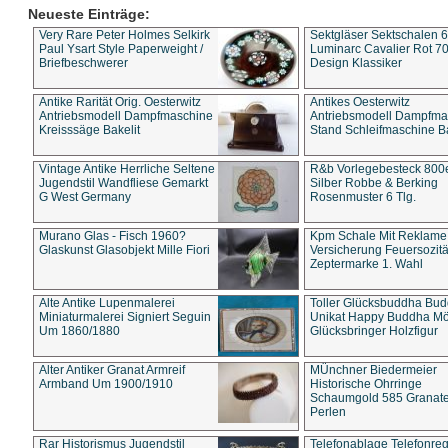
Neueste Einträge:
Very Rare Peter Holmes Selkirk
Sektgläser Sektschalen 
Paul Ysart Style Paperweight /
Luminarc Cavalier Rot 70
Briefbeschwerer
Design Klassiker
Antike Rarität Orig. Oesterwitz
Antikes Oesterwitz
Antriebsmodell Dampfmaschine
Antriebsmodell Dampfma
Kreisssäge Bakelit
Stand Schleifmaschine Ba
Vintage Antike Herrliche Seltene
R&b Vorlegebesteck 800
Jugendstil Wandfliese Gemarkt
Silber Robbe & Berking
G West Germany
Rosenmuster 6 Tlg.
Murano Glas - Fisch 1960?
Kpm Schale Mit Reklame
Glaskunst Glasobjekt Mille Fiori
Versicherung Feuersozitä
Zeptermarke 1. Wahl
Alte Antike Lupenmalerei
Toller Glücksbuddha Bu
Miniaturmalerei Signiert Seguin
Unikat Happy Buddha M
Um 1860/1880
Glücksbringer Holzfigur
Alter Antiker Granat Armreif
MÜnchner Biedermeier
Armband Um 1900/1910
Historische Ohrringe
Schaumgold 585 Granate 
Perlen
Rar Historismus Jugendstil
Telefonablage Telefonreg