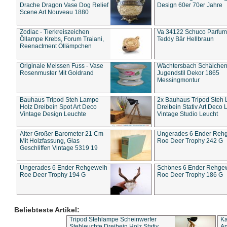
Drache Dragon Vase Dog Relief
Design 60er 70er Jahre
Scene Art Nouveau 1880
Zodiac - Tierkreiszeichen
Va 34122 Schuco Parfum 
Öllampe Krebs, Forum Traiani,
Teddy Bär Hellbraun
Reenactment Öllämpchen
Originale Meissen Fuss - Vase
Wächtersbach Schälche
Rosenmuster Mit Goldrand
Jugendstil Dekor 1865
Messingmontur
Bauhaus Tripod Steh Lampe
2x Bauhaus Tripod Steh
Holz Dreibein Spot Art Deco
Dreibein Stativ Art Deco L
Vintage Design Leuchte
Vintage Studio Leucht
Alter Großer Barometer 21 Cm
Ungerades 6 Ender Reh
Mit Holzfassung, Glas
Roe Deer Trophy 242 G
Geschliffen Vintage 5319 19
Ungerades 6 Ender Rehgeweih
Schönes 6 Ender Rehge
Roe Deer Trophy 194 G
Roe Deer Trophy 186 G
Beliebteste Artikel:
Tripod Stehlampe Scheinwerfer
Ka
Stehleuchte Dreibein Holz Stativ
An