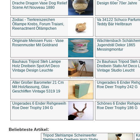
Drache Dragon Vase Dog Relief
Design 60er 70er Jahre
Scene Art Nouveau 1880
Zodiac - Tierkreiszeichen
Va 34122 Schuco Parfum 
Öllampe Krebs, Forum Traiani,
Teddy Bär Hellbraun
Reenactment Öllämpchen
Originale Meissen Fuss - Vase
Wächtersbach Schälche
Rosenmuster Mit Goldrand
Jugendstil Dekor 1865
Messingmontur
Bauhaus Tripod Steh Lampe
2x Bauhaus Tripod Steh
Holz Dreibein Spot Art Deco
Dreibein Stativ Art Deco L
Vintage Design Leuchte
Vintage Studio Leucht
Alter Großer Barometer 21 Cm
Ungerades 6 Ender Reh
Mit Holzfassung, Glas
Roe Deer Trophy 242 G
Geschliffen Vintage 5319 19
Ungerades 6 Ender Rehgeweih
Schönes 6 Ender Rehge
Roe Deer Trophy 194 G
Roe Deer Trophy 186 G
Beliebteste Artikel:
Tripod Stehlampe Scheinwerfer
Ka
Stehleuchte Dreibein Holz Stativ
An