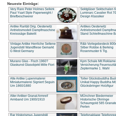
Neueste Einträge:
Very Rare Peter Holmes Selkirk
Sektgläser Sektschalen 
Paul Ysart Style Paperweight /
Luminarc Cavalier Rot 70
Briefbeschwerer
Design Klassiker
Antike Rarität Orig. Oesterwitz
Antikes Oesterwitz
Antriebsmodell Dampfmaschine
Antriebsmodell Dampfma
Kreisssäge Bakelit
Stand Schleifmaschine Ba
Vintage Antike Herrliche Seltene
R&b Vorlegebesteck 800
Jugendstil Wandfliese Gemarkt
Silber Robbe & Berking
G West Germany
Rosenmuster 6 Tlg.
Murano Glas - Fisch 1960?
Kpm Schale Mit Reklame
Glaskunst Glasobjekt Mille Fiori
Versicherung Feuersozitä
Zeptermarke 1. Wahl
Alte Antike Lupenmalerei
Toller Glücksbuddha Bu
Miniaturmalerei Signiert Seguin
Unikat Happy Buddha M
Um 1860/1880
Glücksbringer Holzfigur
Alter Antiker Granat Armreif
MÜnchner Biedermeier
Armband Um 1900/1910
Historische Ohrringe
Schaumgold 585 Granate 
Perlen
Rar Historismus Jugendstil
Telefonablage Telefonreg