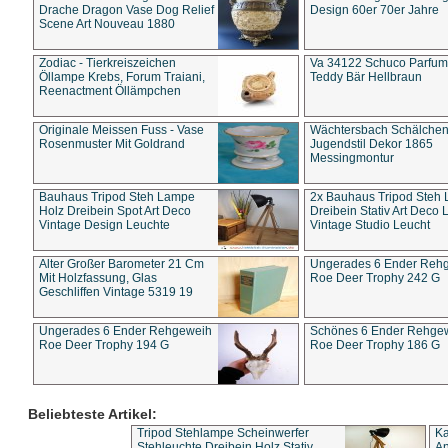
Drache Dragon Vase Dog Relief
Design 60er 70er Jahre
Scene Art Nouveau 1880
Zodiac - Tierkreiszeichen
Va 34122 Schuco Parfum 
Öllampe Krebs, Forum Traiani,
Teddy Bär Hellbraun
Reenactment Öllämpchen
Originale Meissen Fuss - Vase
Wächtersbach Schälche
Rosenmuster Mit Goldrand
Jugendstil Dekor 1865
Messingmontur
Bauhaus Tripod Steh Lampe
2x Bauhaus Tripod Steh
Holz Dreibein Spot Art Deco
Dreibein Stativ Art Deco L
Vintage Design Leuchte
Vintage Studio Leucht
Alter Großer Barometer 21 Cm
Ungerades 6 Ender Reh
Mit Holzfassung, Glas
Roe Deer Trophy 242 G
Geschliffen Vintage 5319 19
Ungerades 6 Ender Rehgeweih
Schönes 6 Ender Rehge
Roe Deer Trophy 194 G
Roe Deer Trophy 186 G
Beliebteste Artikel:
Tripod Stehlampe Scheinwerfer
Ka
Stehleuchte Dreibein Holz Stativ
An