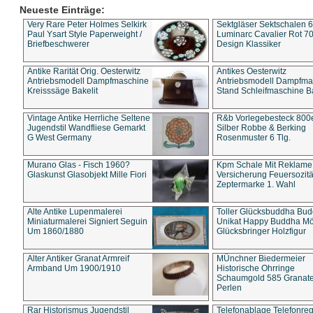
Neueste Einträge:
Very Rare Peter Holmes Selkirk
Sektgläser Sektschalen 
Paul Ysart Style Paperweight /
Luminarc Cavalier Rot 70
Briefbeschwerer
Design Klassiker
Antike Rarität Orig. Oesterwitz
Antikes Oesterwitz
Antriebsmodell Dampfmaschine
Antriebsmodell Dampfma
Kreisssäge Bakelit
Stand Schleifmaschine Ba
Vintage Antike Herrliche Seltene
R&b Vorlegebesteck 800
Jugendstil Wandfliese Gemarkt
Silber Robbe & Berking
G West Germany
Rosenmuster 6 Tlg.
Murano Glas - Fisch 1960?
Kpm Schale Mit Reklame
Glaskunst Glasobjekt Mille Fiori
Versicherung Feuersozitä
Zeptermarke 1. Wahl
Alte Antike Lupenmalerei
Toller Glücksbuddha Bu
Miniaturmalerei Signiert Seguin
Unikat Happy Buddha M
Um 1860/1880
Glücksbringer Holzfigur
Alter Antiker Granat Armreif
MÜnchner Biedermeier
Armband Um 1900/1910
Historische Ohrringe
Schaumgold 585 Granate 
Perlen
Rar Historismus Jugendstil
Telefonablage Telefonreg