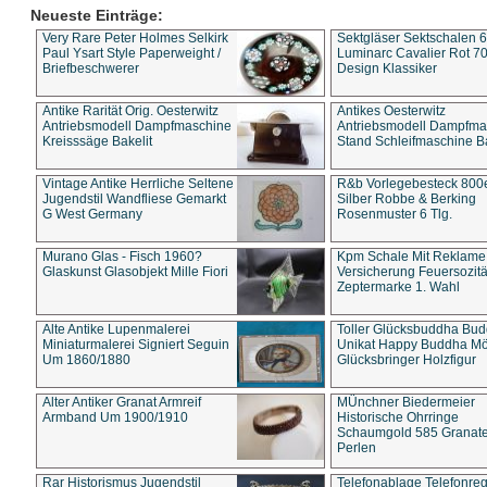
Neueste Einträge:
Very Rare Peter Holmes Selkirk
Sektgläser Sektschalen 
Paul Ysart Style Paperweight /
Luminarc Cavalier Rot 70
Briefbeschwerer
Design Klassiker
Antike Rarität Orig. Oesterwitz
Antikes Oesterwitz
Antriebsmodell Dampfmaschine
Antriebsmodell Dampfma
Kreisssäge Bakelit
Stand Schleifmaschine Ba
Vintage Antike Herrliche Seltene
R&b Vorlegebesteck 800
Jugendstil Wandfliese Gemarkt
Silber Robbe & Berking
G West Germany
Rosenmuster 6 Tlg.
Murano Glas - Fisch 1960?
Kpm Schale Mit Reklame
Glaskunst Glasobjekt Mille Fiori
Versicherung Feuersozitä
Zeptermarke 1. Wahl
Alte Antike Lupenmalerei
Toller Glücksbuddha Bu
Miniaturmalerei Signiert Seguin
Unikat Happy Buddha M
Um 1860/1880
Glücksbringer Holzfigur
Alter Antiker Granat Armreif
MÜnchner Biedermeier
Armband Um 1900/1910
Historische Ohrringe
Schaumgold 585 Granate 
Perlen
Rar Historismus Jugendstil
Telefonablage Telefonreg