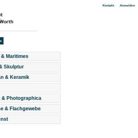
|
Kontakt
Anmelden
 & Maritimes
 & Skulptur
an & Keramik
 & Photographica
he & Flachgewebe
nst