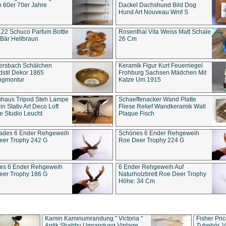
 60er 70er Jahre
Dackel Dachshund Bild Dog
Hund Art Nouveau Wmf S
22 Schuco Parfum Bottle
Rosenthal Vita Weiss Matt Schale
Bär Hellbraun
26 Cm
ersbach Schälchen
Keramik Figur Kurt Feuerriegel
stil Dekor 1865
Frohburg Sachsen Mädchen Mit
ngmontur
Katze Um 1915
uhaus Tripod Steh Lampe
Schaeffenacker Wand Platte
in Stativ Art Deco Loft
Fliese Relief Wandkeramik Wall
e Studio Leucht
Plaque Fisch
ades 6 Ender Rehgeweih
Schönes 6 Ender Rehgeweih
eer Trophy 242 G
Roe Deer Trophy 224 G
es 6 Ender Rehgeweih
6 Ender Rehgeweih Auf
eer Trophy 186 G
Naturholzbrett Roe Deer Trophy
Höhe: 34 Cm
Kamin Kaminumrandung " Victoria "
Fisher Pri
Antik Shabby Umrandung Vintage
Zubehör, V