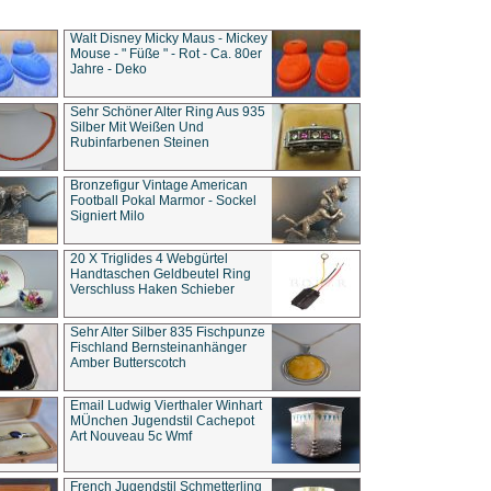
Walt Disney Micky Maus - Mickey
Mouse - " Füße " - Rot - Ca. 80er
Jahre - Deko
Sehr Schöner Alter Ring Aus 935
Silber Mit Weißen Und
Rubinfarbenen Steinen
Bronzefigur Vintage American
Football Pokal Marmor - Sockel
Signiert Milo
20 X Triglides 4 Webgürtel
Handtaschen Geldbeutel Ring
Verschluss Haken Schieber
Sehr Alter Silber 835 Fischpunze
Fischland Bernsteinanhänger
Amber Butterscotch
Email Ludwig Vierthaler Winhart
MÜnchen Jugendstil Cachepot
Art Nouveau 5c Wmf
French Jugendstil Schmetterling