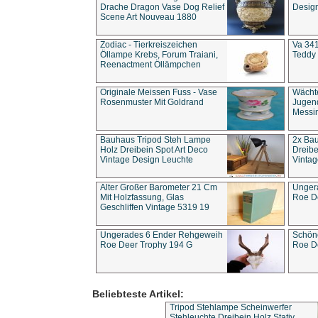
Drache Dragon Vase Dog Relief
Design
Scene Art Nouveau 1880
Zodiac - Tierkreiszeichen
Va 341
Öllampe Krebs, Forum Traiani,
Teddy 
Reenactment Öllämpchen
Originale Meissen Fuss - Vase
Wächt
Rosenmuster Mit Goldrand
Jugend
Messi
Bauhaus Tripod Steh Lampe
2x Ba
Holz Dreibein Spot Art Deco
Dreibe
Vintage Design Leuchte
Vintag
Alter Großer Barometer 21 Cm
Unger
Mit Holzfassung, Glas
Roe D
Geschliffen Vintage 5319 19
Ungerades 6 Ender Rehgeweih
Schön
Roe Deer Trophy 194 G
Roe D
Beliebteste Artikel:
Tripod Stehlampe Scheinwerfer
Stehleuchte Dreibein Holz Stativ