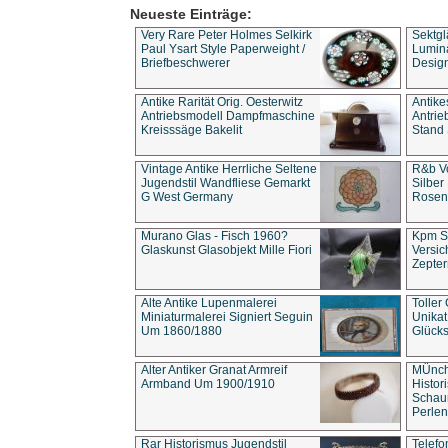
Neueste Einträge:
Very Rare Peter Holmes Selkirk
Sektgl
Paul Ysart Style Paperweight /
Lumina
Briefbeschwerer
Design
Antike Rarität Orig. Oesterwitz
Antike
Antriebsmodell Dampfmaschine
Antri
Kreisssäge Bakelit
Stand 
Vintage Antike Herrliche Seltene
R&b Vo
Jugendstil Wandfliese Gemarkt
Silber
G West Germany
Rosenm
Murano Glas - Fisch 1960?
Kpm S
Glaskunst Glasobjekt Mille Fiori
Versic
Zepter
Alte Antike Lupenmalerei
Toller
Miniaturmalerei Signiert Seguin
Unika
Um 1860/1880
Glücks
Alter Antiker Granat Armreif
MÜnch
Armband Um 1900/1910
Histor
Schaum
Perlen
Rar Historismus Jugendstil
Telefo