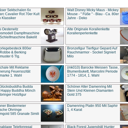
äser Sektschalen 6x
Walt Disney Micky Maus - Mickey
rc Cavalier Rot 70er Kult
Mouse - " Füße " - Blau - Ca. 80er
 Klassiker
Jahre - Deko
s Oesterwitz
Alte Originale Korallenkette
ebsmodell Dampfmaschine
Korallenperlenkette
Schleifmaschine Bakelit
rlegebesteck 800er
Bronzefigur Tierfigur Gepard Auf
 Robbe & Berking
Rauchmarmor - Sockel Signiert
uster 6 Tlg.
Milo
chale Mit Reklame
(mk010) Barocke Meissen Tasse,
herung Feuersozität
Blumenbukett, Marcolini Periode
marke 1. Wahl
1774 - 1814, 1. Wahl
 Glücksbuddha Budda
Schöner Alter Damenring Mit
t Happy Buddha Mönch
Stein Und Kleinen Diamanten
bringer Holzfigur
Gold 375
ner Biedermeier
Damenring Platin 950 Mit Saphir
ische Ohrringe
1, 4 Karat
gold 585 Granate Simili
nablage Telefonregal
Black Forest Jugendstil Hunter