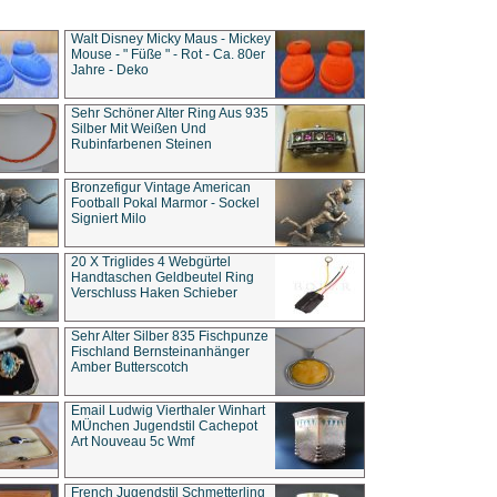
Walt Disney Micky Maus - Mickey
Mouse - " Füße " - Rot - Ca. 80er
Jahre - Deko
Sehr Schöner Alter Ring Aus 935
Silber Mit Weißen Und
Rubinfarbenen Steinen
Bronzefigur Vintage American
Football Pokal Marmor - Sockel
Signiert Milo
20 X Triglides 4 Webgürtel
Handtaschen Geldbeutel Ring
Verschluss Haken Schieber
Sehr Alter Silber 835 Fischpunze
Fischland Bernsteinanhänger
Amber Butterscotch
Email Ludwig Vierthaler Winhart
MÜnchen Jugendstil Cachepot
Art Nouveau 5c Wmf
French Jugendstil Schmetterling