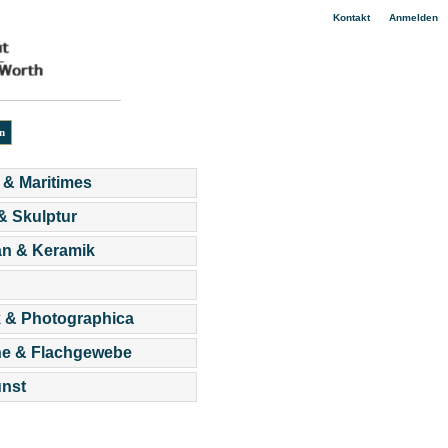
|
Kontakt
Anmelden
 & Maritimes
 & Skulptur
an & Keramik
 & Photographica
he & Flachgewebe
nst