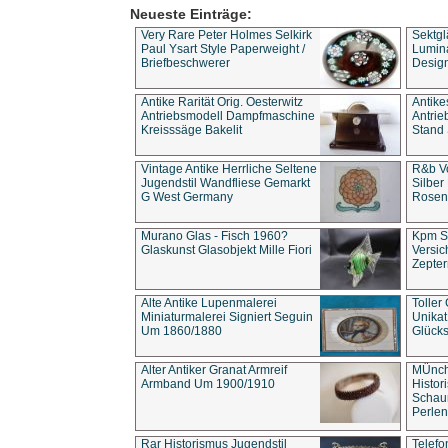
Neueste Einträge:
Very Rare Peter Holmes Selkirk
Sektgl
Paul Ysart Style Paperweight /
Lumina
Briefbeschwerer
Design
Antike Rarität Orig. Oesterwitz
Antike
Antriebsmodell Dampfmaschine
Antri
Kreisssäge Bakelit
Stand 
Vintage Antike Herrliche Seltene
R&b Vo
Jugendstil Wandfliese Gemarkt
Silber
G West Germany
Rosenm
Murano Glas - Fisch 1960?
Kpm S
Glaskunst Glasobjekt Mille Fiori
Versic
Zepter
Alte Antike Lupenmalerei
Toller
Miniaturmalerei Signiert Seguin
Unika
Um 1860/1880
Glücks
Alter Antiker Granat Armreif
MÜnch
Armband Um 1900/1910
Histor
Schaum
Perlen
Rar Historismus Jugendstil
Telefo