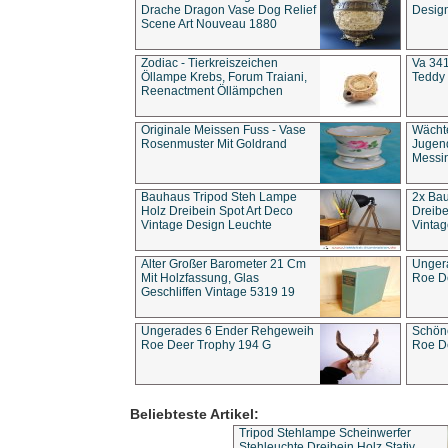
Drache Dragon Vase Dog Relief
Design
Scene Art Nouveau 1880
Zodiac - Tierkreiszeichen
Va 341
Öllampe Krebs, Forum Traiani,
Teddy 
Reenactment Öllämpchen
Originale Meissen Fuss - Vase
Wächt
Rosenmuster Mit Goldrand
Jugend
Messi
Bauhaus Tripod Steh Lampe
2x Ba
Holz Dreibein Spot Art Deco
Dreibe
Vintage Design Leuchte
Vintag
Alter Großer Barometer 21 Cm
Unger
Mit Holzfassung, Glas
Roe D
Geschliffen Vintage 5319 19
Ungerades 6 Ender Rehgeweih
Schön
Roe Deer Trophy 194 G
Roe D
Beliebteste Artikel:
Tripod Stehlampe Scheinwerfer
Stehleuchte Dreibein Holz Stativ