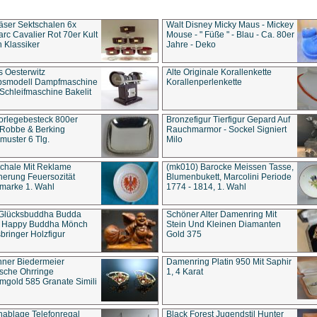
äser Sektschalen 6x
Walt Disney Micky Maus - Mickey
rc Cavalier Rot 70er Kult
Mouse - " Füße " - Blau - Ca. 80er
 Klassiker
Jahre - Deko
s Oesterwitz
Alte Originale Korallenkette
ebsmodell Dampfmaschine
Korallenperlenkette
Schleifmaschine Bakelit
rlegebesteck 800er
Bronzefigur Tierfigur Gepard Auf
 Robbe & Berking
Rauchmarmor - Sockel Signiert
uster 6 Tlg.
Milo
chale Mit Reklame
(mk010) Barocke Meissen Tasse,
herung Feuersozität
Blumenbukett, Marcolini Periode
marke 1. Wahl
1774 - 1814, 1. Wahl
 Glücksbuddha Budda
Schöner Alter Damenring Mit
t Happy Buddha Mönch
Stein Und Kleinen Diamanten
bringer Holzfigur
Gold 375
ner Biedermeier
Damenring Platin 950 Mit Saphir
ische Ohrringe
1, 4 Karat
gold 585 Granate Simili
nablage Telefonregal
Black Forest Jugendstil Hunter