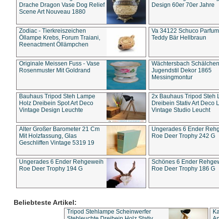
Drache Dragon Vase Dog Relief
Design 60er 70er Jahre
Scene Art Nouveau 1880
Zodiac - Tierkreiszeichen
Va 34122 Schuco Parfum 
Öllampe Krebs, Forum Traiani,
Teddy Bär Hellbraun
Reenactment Öllämpchen
Originale Meissen Fuss - Vase
Wächtersbach Schälche
Rosenmuster Mit Goldrand
Jugendstil Dekor 1865
Messingmontur
Bauhaus Tripod Steh Lampe
2x Bauhaus Tripod Steh
Holz Dreibein Spot Art Deco
Dreibein Stativ Art Deco L
Vintage Design Leuchte
Vintage Studio Leucht
Alter Großer Barometer 21 Cm
Ungerades 6 Ender Reh
Mit Holzfassung, Glas
Roe Deer Trophy 242 G
Geschliffen Vintage 5319 19
Ungerades 6 Ender Rehgeweih
Schönes 6 Ender Rehge
Roe Deer Trophy 194 G
Roe Deer Trophy 186 G
Beliebteste Artikel:
Tripod Stehlampe Scheinwerfer
Ka
Stehleuchte Dreibein Holz Stativ
An