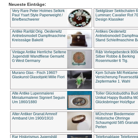
Neueste Einträge:
Very Rare Peter Holmes Selkirk
Sektgläser Sektschalen 
Paul Ysart Style Paperweight /
Luminarc Cavalier Rot 70
Briefbeschwerer
Design Klassiker
Antike Rarität Orig. Oesterwitz
Antikes Oesterwitz
Antriebsmodell Dampfmaschine
Antriebsmodell Dampfma
Kreisssäge Bakelit
Stand Schleifmaschine Ba
Vintage Antike Herrliche Seltene
R&b Vorlegebesteck 800
Jugendstil Wandfliese Gemarkt
Silber Robbe & Berking
G West Germany
Rosenmuster 6 Tlg.
Murano Glas - Fisch 1960?
Kpm Schale Mit Reklame
Glaskunst Glasobjekt Mille Fiori
Versicherung Feuersozitä
Zeptermarke 1. Wahl
Alte Antike Lupenmalerei
Toller Glücksbuddha Bu
Miniaturmalerei Signiert Seguin
Unikat Happy Buddha M
Um 1860/1880
Glücksbringer Holzfigur
Alter Antiker Granat Armreif
MÜnchner Biedermeier
Armband Um 1900/1910
Historische Ohrringe
Schaumgold 585 Granate 
Perlen
Rar Historismus Jugendstil
Telefonablage Telefonreg