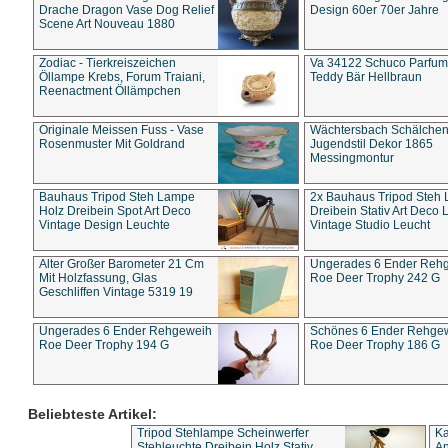
Drache Dragon Vase Dog Relief
Design 60er 70er Jahre
Scene Art Nouveau 1880
Zodiac - Tierkreiszeichen
Va 34122 Schuco Parfum 
Öllampe Krebs, Forum Traiani,
Teddy Bär Hellbraun
Reenactment Öllämpchen
Originale Meissen Fuss - Vase
Wächtersbach Schälche
Rosenmuster Mit Goldrand
Jugendstil Dekor 1865
Messingmontur
Bauhaus Tripod Steh Lampe
2x Bauhaus Tripod Steh
Holz Dreibein Spot Art Deco
Dreibein Stativ Art Deco L
Vintage Design Leuchte
Vintage Studio Leucht
Alter Großer Barometer 21 Cm
Ungerades 6 Ender Reh
Mit Holzfassung, Glas
Roe Deer Trophy 242 G
Geschliffen Vintage 5319 19
Ungerades 6 Ender Rehgeweih
Schönes 6 Ender Rehge
Roe Deer Trophy 194 G
Roe Deer Trophy 186 G
Beliebteste Artikel:
Tripod Stehlampe Scheinwerfer
Ka
Stehleuchte Dreibein Holz Stativ
An