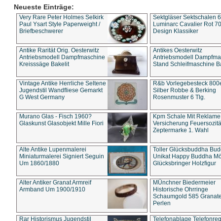
Neueste Einträge:
Very Rare Peter Holmes Selkirk
Sektgläser Sektschalen 
Paul Ysart Style Paperweight /
Luminarc Cavalier Rot 70
Briefbeschwerer
Design Klassiker
Antike Rarität Orig. Oesterwitz
Antikes Oesterwitz
Antriebsmodell Dampfmaschine
Antriebsmodell Dampfma
Kreisssäge Bakelit
Stand Schleifmaschine Ba
Vintage Antike Herrliche Seltene
R&b Vorlegebesteck 800
Jugendstil Wandfliese Gemarkt
Silber Robbe & Berking
G West Germany
Rosenmuster 6 Tlg.
Murano Glas - Fisch 1960?
Kpm Schale Mit Reklame
Glaskunst Glasobjekt Mille Fiori
Versicherung Feuersozitä
Zeptermarke 1. Wahl
Alte Antike Lupenmalerei
Toller Glücksbuddha Bu
Miniaturmalerei Signiert Seguin
Unikat Happy Buddha M
Um 1860/1880
Glücksbringer Holzfigur
Alter Antiker Granat Armreif
MÜnchner Biedermeier
Armband Um 1900/1910
Historische Ohrringe
Schaumgold 585 Granate 
Perlen
Rar Historismus Jugendstil
Telefonablage Telefonreg