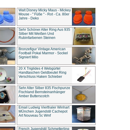
Walt Disney Micky Maus - Mickey
Mouse - " Füße " - Rot - Ca. 80er
Jahre - Deko
Sehr Schöner Alter Ring Aus 935
Silber Mit Weißen Und
Rubinfarbenen Steinen
Bronzefigur Vintage American
Football Pokal Marmor - Sockel
Signiert Milo
20 X Triglides 4 Webgürtel
Handtaschen Geldbeutel Ring
Verschluss Haken Schieber
Sehr Alter Silber 835 Fischpunze
Fischland Bernsteinanhänger
Amber Butterscotch
Email Ludwig Vierthaler Winhart
MÜnchen Jugendstil Cachepot
Art Nouveau 5c Wmf
French Jugendstil Schmetterling