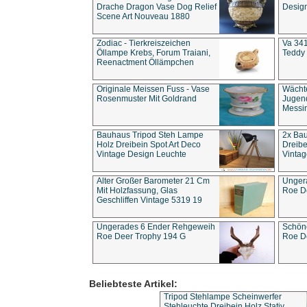
Drache Dragon Vase Dog Relief
Design
Scene Art Nouveau 1880
Zodiac - Tierkreiszeichen
Va 341
Öllampe Krebs, Forum Traiani,
Teddy 
Reenactment Öllämpchen
Originale Meissen Fuss - Vase
Wächt
Rosenmuster Mit Goldrand
Jugend
Messi
Bauhaus Tripod Steh Lampe
2x Ba
Holz Dreibein Spot Art Deco
Dreibe
Vintage Design Leuchte
Vintag
Alter Großer Barometer 21 Cm
Unger
Mit Holzfassung, Glas
Roe D
Geschliffen Vintage 5319 19
Ungerades 6 Ender Rehgeweih
Schön
Roe Deer Trophy 194 G
Roe D
Beliebteste Artikel:
Tripod Stehlampe Scheinwerfer
Stehleuchte Dreibein Holz Stativ