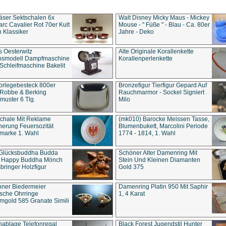
äser Sektschalen 6x
Walt Disney Micky Maus - Mickey
rc Cavalier Rot 70er Kult
Mouse - " Füße " - Blau - Ca. 80er
 Klassiker
Jahre - Deko
s Oesterwitz
Alte Originale Korallenkette
ebsmodell Dampfmaschine
Korallenperlenkette
Schleifmaschine Bakelit
rlegebesteck 800er
Bronzefigur Tierfigur Gepard Auf
 Robbe & Berking
Rauchmarmor - Sockel Signiert
uster 6 Tlg.
Milo
chale Mit Reklame
(mk010) Barocke Meissen Tasse,
herung Feuersozität
Blumenbukett, Marcolini Periode
marke 1. Wahl
1774 - 1814, 1. Wahl
 Glücksbuddha Budda
Schöner Alter Damenring Mit
t Happy Buddha Mönch
Stein Und Kleinen Diamanten
bringer Holzfigur
Gold 375
ner Biedermeier
Damenring Platin 950 Mit Saphir
ische Ohrringe
1, 4 Karat
gold 585 Granate Simili
nablage Telefonregal
Black Forest Jugendstil Hunter