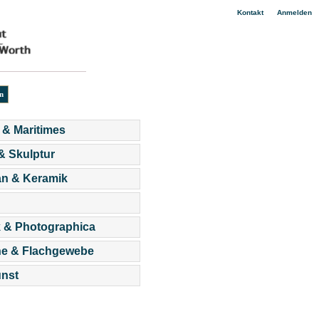
|
Kontakt
Anmelden
 & Maritimes
 & Skulptur
an & Keramik
 & Photographica
he & Flachgewebe
nst