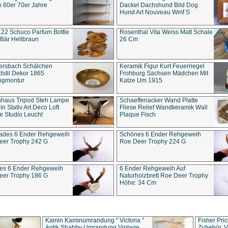
 60er 70er Jahre
Dackel Dachshund Bild Dog
Hund Art Nouveau Wmf S
22 Schuco Parfum Bottle
Rosenthal Vita Weiss Matt Schale
Bär Hellbraun
26 Cm
ersbach Schälchen
Keramik Figur Kurt Feuerriegel
stil Dekor 1865
Frohburg Sachsen Mädchen Mit
ngmontur
Katze Um 1915
uhaus Tripod Steh Lampe
Schaeffenacker Wand Platte
in Stativ Art Deco Loft
Fliese Relief Wandkeramik Wall
e Studio Leucht
Plaque Fisch
ades 6 Ender Rehgeweih
Schönes 6 Ender Rehgeweih
eer Trophy 242 G
Roe Deer Trophy 224 G
es 6 Ender Rehgeweih
6 Ender Rehgeweih Auf
eer Trophy 186 G
Naturholzbrett Roe Deer Trophy
Höhe: 34 Cm
Kamin Kaminumrandung " Victoria "
Fisher Pri
Antik Shabby Umrandung Vintage
Zubehör, V