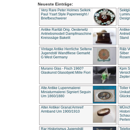
Neueste Einträge:
Very Rare Peter Holmes Selkirk
Sektgl
Paul Ysart Style Paperweight /
Lumina
Briefbeschwerer
Design
Antike Rarität Orig. Oesterwitz
Antike
Antriebsmodell Dampfmaschine
Antri
Kreisssäge Bakelit
Stand 
Vintage Antike Herrliche Seltene
R&b Vo
Jugendstil Wandfliese Gemarkt
Silber
G West Germany
Rosenm
Murano Glas - Fisch 1960?
Kpm S
Glaskunst Glasobjekt Mille Fiori
Versic
Zepter
Alte Antike Lupenmalerei
Toller
Miniaturmalerei Signiert Seguin
Unika
Um 1860/1880
Glücks
Alter Antiker Granat Armreif
MÜnch
Armband Um 1900/1910
Histor
Schaum
Perlen
Rar Historismus Jugendstil
Telefo