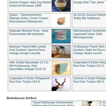
Drache Dragon Vase Dog Relief
Design 60er 70er Jahre
Scene Art Nouveau 1880
Zodiac - Tierkreiszeichen
Va 34122 Schuco Parfum 
Öllampe Krebs, Forum Traiani,
Teddy Bär Hellbraun
Reenactment Öllämpchen
Originale Meissen Fuss - Vase
Wächtersbach Schälche
Rosenmuster Mit Goldrand
Jugendstil Dekor 1865
Messingmontur
Bauhaus Tripod Steh Lampe
2x Bauhaus Tripod Steh
Holz Dreibein Spot Art Deco
Dreibein Stativ Art Deco L
Vintage Design Leuchte
Vintage Studio Leucht
Alter Großer Barometer 21 Cm
Ungerades 6 Ender Reh
Mit Holzfassung, Glas
Roe Deer Trophy 242 G
Geschliffen Vintage 5319 19
Ungerades 6 Ender Rehgeweih
Schönes 6 Ender Rehge
Roe Deer Trophy 194 G
Roe Deer Trophy 186 G
Beliebteste Artikel:
Tripod Stehlampe Scheinwerfer
Ka
Stehleuchte Dreibein Holz Stativ
An