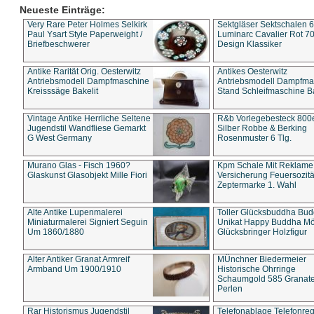
Neueste Einträge:
Very Rare Peter Holmes Selkirk
Sektgläser Sektschalen 
Paul Ysart Style Paperweight /
Luminarc Cavalier Rot 70
Briefbeschwerer
Design Klassiker
Antike Rarität Orig. Oesterwitz
Antikes Oesterwitz
Antriebsmodell Dampfmaschine
Antriebsmodell Dampfma
Kreisssäge Bakelit
Stand Schleifmaschine Ba
Vintage Antike Herrliche Seltene
R&b Vorlegebesteck 800
Jugendstil Wandfliese Gemarkt
Silber Robbe & Berking
G West Germany
Rosenmuster 6 Tlg.
Murano Glas - Fisch 1960?
Kpm Schale Mit Reklame
Glaskunst Glasobjekt Mille Fiori
Versicherung Feuersozitä
Zeptermarke 1. Wahl
Alte Antike Lupenmalerei
Toller Glücksbuddha Bu
Miniaturmalerei Signiert Seguin
Unikat Happy Buddha M
Um 1860/1880
Glücksbringer Holzfigur
Alter Antiker Granat Armreif
MÜnchner Biedermeier
Armband Um 1900/1910
Historische Ohrringe
Schaumgold 585 Granate 
Perlen
Rar Historismus Jugendstil
Telefonablage Telefonreg