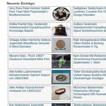
Neueste Einträge:
Very Rare Peter Holmes Selkirk
Sektgläser Sektschalen 
Paul Ysart Style Paperweight /
Luminarc Cavalier Rot 70
Briefbeschwerer
Design Klassiker
Antike Rarität Orig. Oesterwitz
Antikes Oesterwitz
Antriebsmodell Dampfmaschine
Antriebsmodell Dampfma
Kreisssäge Bakelit
Stand Schleifmaschine Ba
Vintage Antike Herrliche Seltene
R&b Vorlegebesteck 800
Jugendstil Wandfliese Gemarkt
Silber Robbe & Berking
G West Germany
Rosenmuster 6 Tlg.
Murano Glas - Fisch 1960?
Kpm Schale Mit Reklame
Glaskunst Glasobjekt Mille Fiori
Versicherung Feuersozitä
Zeptermarke 1. Wahl
Alte Antike Lupenmalerei
Toller Glücksbuddha Bu
Miniaturmalerei Signiert Seguin
Unikat Happy Buddha M
Um 1860/1880
Glücksbringer Holzfigur
Alter Antiker Granat Armreif
MÜnchner Biedermeier
Armband Um 1900/1910
Historische Ohrringe
Schaumgold 585 Granate 
Perlen
Rar Historismus Jugendstil
Telefonablage Telefonreg