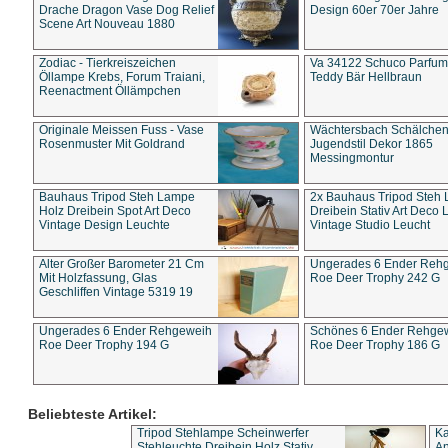
Drache Dragon Vase Dog Relief
Design 60er 70er Jahre
Scene Art Nouveau 1880
Zodiac - Tierkreiszeichen
Va 34122 Schuco Parfum 
Öllampe Krebs, Forum Traiani,
Teddy Bär Hellbraun
Reenactment Öllämpchen
Originale Meissen Fuss - Vase
Wächtersbach Schälche
Rosenmuster Mit Goldrand
Jugendstil Dekor 1865
Messingmontur
Bauhaus Tripod Steh Lampe
2x Bauhaus Tripod Steh
Holz Dreibein Spot Art Deco
Dreibein Stativ Art Deco L
Vintage Design Leuchte
Vintage Studio Leucht
Alter Großer Barometer 21 Cm
Ungerades 6 Ender Reh
Mit Holzfassung, Glas
Roe Deer Trophy 242 G
Geschliffen Vintage 5319 19
Ungerades 6 Ender Rehgeweih
Schönes 6 Ender Rehge
Roe Deer Trophy 194 G
Roe Deer Trophy 186 G
Beliebteste Artikel:
Tripod Stehlampe Scheinwerfer
Ka
Stehleuchte Dreibein Holz Stativ
An