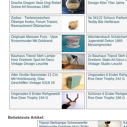
Drache Dragon Vase Dog Relief
Design 60er 70er Jahre
Scene Art Nouveau 1880
Zodiac - Tierkreiszeichen
Va 34122 Schuco Parfum 
Öllampe Krebs, Forum Traiani,
Teddy Bär Hellbraun
Reenactment Öllämpchen
Originale Meissen Fuss - Vase
Wächtersbach Schälche
Rosenmuster Mit Goldrand
Jugendstil Dekor 1865
Messingmontur
Bauhaus Tripod Steh Lampe
2x Bauhaus Tripod Steh
Holz Dreibein Spot Art Deco
Dreibein Stativ Art Deco L
Vintage Design Leuchte
Vintage Studio Leucht
Alter Großer Barometer 21 Cm
Ungerades 6 Ender Reh
Mit Holzfassung, Glas
Roe Deer Trophy 242 G
Geschliffen Vintage 5319 19
Ungerades 6 Ender Rehgeweih
Schönes 6 Ender Rehge
Roe Deer Trophy 194 G
Roe Deer Trophy 186 G
Beliebteste Artikel:
Tripod Stehlampe Scheinwerfer
Ka
Stehleuchte Dreibein Holz Stativ
An