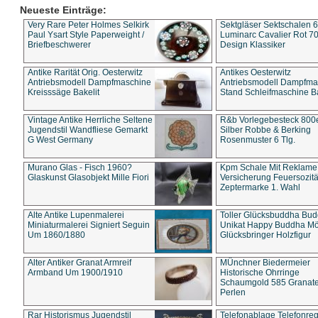
Neueste Einträge:
Very Rare Peter Holmes Selkirk
Sektgläser Sektschalen 
Paul Ysart Style Paperweight /
Luminarc Cavalier Rot 70
Briefbeschwerer
Design Klassiker
Antike Rarität Orig. Oesterwitz
Antikes Oesterwitz
Antriebsmodell Dampfmaschine
Antriebsmodell Dampfma
Kreisssäge Bakelit
Stand Schleifmaschine Ba
Vintage Antike Herrliche Seltene
R&b Vorlegebesteck 800
Jugendstil Wandfliese Gemarkt
Silber Robbe & Berking
G West Germany
Rosenmuster 6 Tlg.
Murano Glas - Fisch 1960?
Kpm Schale Mit Reklame
Glaskunst Glasobjekt Mille Fiori
Versicherung Feuersozitä
Zeptermarke 1. Wahl
Alte Antike Lupenmalerei
Toller Glücksbuddha Bu
Miniaturmalerei Signiert Seguin
Unikat Happy Buddha M
Um 1860/1880
Glücksbringer Holzfigur
Alter Antiker Granat Armreif
MÜnchner Biedermeier
Armband Um 1900/1910
Historische Ohrringe
Schaumgold 585 Granate 
Perlen
Rar Historismus Jugendstil
Telefonablage Telefonreg