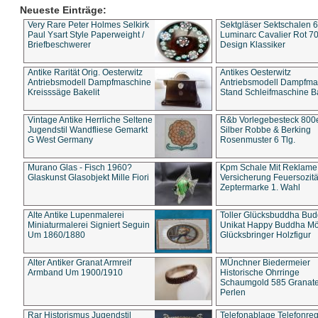
Neueste Einträge:
Very Rare Peter Holmes Selkirk
Sektgläser Sektschalen 
Paul Ysart Style Paperweight /
Luminarc Cavalier Rot 70
Briefbeschwerer
Design Klassiker
Antike Rarität Orig. Oesterwitz
Antikes Oesterwitz
Antriebsmodell Dampfmaschine
Antriebsmodell Dampfma
Kreisssäge Bakelit
Stand Schleifmaschine Ba
Vintage Antike Herrliche Seltene
R&b Vorlegebesteck 800
Jugendstil Wandfliese Gemarkt
Silber Robbe & Berking
G West Germany
Rosenmuster 6 Tlg.
Murano Glas - Fisch 1960?
Kpm Schale Mit Reklame
Glaskunst Glasobjekt Mille Fiori
Versicherung Feuersozitä
Zeptermarke 1. Wahl
Alte Antike Lupenmalerei
Toller Glücksbuddha Bu
Miniaturmalerei Signiert Seguin
Unikat Happy Buddha M
Um 1860/1880
Glücksbringer Holzfigur
Alter Antiker Granat Armreif
MÜnchner Biedermeier
Armband Um 1900/1910
Historische Ohrringe
Schaumgold 585 Granate 
Perlen
Rar Historismus Jugendstil
Telefonablage Telefonreg