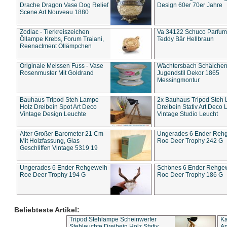
Drache Dragon Vase Dog Relief
Design 60er 70er Jahre
Scene Art Nouveau 1880
Zodiac - Tierkreiszeichen
Va 34122 Schuco Parfum 
Öllampe Krebs, Forum Traiani,
Teddy Bär Hellbraun
Reenactment Öllämpchen
Originale Meissen Fuss - Vase
Wächtersbach Schälche
Rosenmuster Mit Goldrand
Jugendstil Dekor 1865
Messingmontur
Bauhaus Tripod Steh Lampe
2x Bauhaus Tripod Steh
Holz Dreibein Spot Art Deco
Dreibein Stativ Art Deco L
Vintage Design Leuchte
Vintage Studio Leucht
Alter Großer Barometer 21 Cm
Ungerades 6 Ender Reh
Mit Holzfassung, Glas
Roe Deer Trophy 242 G
Geschliffen Vintage 5319 19
Ungerades 6 Ender Rehgeweih
Schönes 6 Ender Rehge
Roe Deer Trophy 194 G
Roe Deer Trophy 186 G
Beliebteste Artikel:
Tripod Stehlampe Scheinwerfer
Ka
Stehleuchte Dreibein Holz Stativ
An