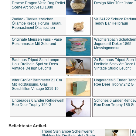
Drache Dragon Vase Dog Relief
Design 60er 70er Jahre
Scene Art Nouveau 1880
Zodiac - Tierkreiszeichen
Va 34122 Schuco Parfum 
Öllampe Krebs, Forum Traiani,
Teddy Bär Hellbraun
Reenactment Öllämpchen
Originale Meissen Fuss - Vase
Wächtersbach Schälche
Rosenmuster Mit Goldrand
Jugendstil Dekor 1865
Messingmontur
Bauhaus Tripod Steh Lampe
2x Bauhaus Tripod Steh
Holz Dreibein Spot Art Deco
Dreibein Stativ Art Deco L
Vintage Design Leuchte
Vintage Studio Leucht
Alter Großer Barometer 21 Cm
Ungerades 6 Ender Reh
Mit Holzfassung, Glas
Roe Deer Trophy 242 G
Geschliffen Vintage 5319 19
Ungerades 6 Ender Rehgeweih
Schönes 6 Ender Rehge
Roe Deer Trophy 194 G
Roe Deer Trophy 186 G
Beliebteste Artikel:
Tripod Stehlampe Scheinwerfer
Ka
Stehleuchte Dreibein Holz Stativ
An