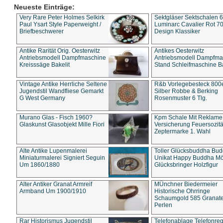
Neueste Einträge:
Very Rare Peter Holmes Selkirk
Sektgläser Sektschalen 
Paul Ysart Style Paperweight /
Luminarc Cavalier Rot 70
Briefbeschwerer
Design Klassiker
Antike Rarität Orig. Oesterwitz
Antikes Oesterwitz
Antriebsmodell Dampfmaschine
Antriebsmodell Dampfma
Kreisssäge Bakelit
Stand Schleifmaschine Ba
Vintage Antike Herrliche Seltene
R&b Vorlegebesteck 800
Jugendstil Wandfliese Gemarkt
Silber Robbe & Berking
G West Germany
Rosenmuster 6 Tlg.
Murano Glas - Fisch 1960?
Kpm Schale Mit Reklame
Glaskunst Glasobjekt Mille Fiori
Versicherung Feuersozitä
Zeptermarke 1. Wahl
Alte Antike Lupenmalerei
Toller Glücksbuddha Bu
Miniaturmalerei Signiert Seguin
Unikat Happy Buddha M
Um 1860/1880
Glücksbringer Holzfigur
Alter Antiker Granat Armreif
MÜnchner Biedermeier
Armband Um 1900/1910
Historische Ohrringe
Schaumgold 585 Granate 
Perlen
Rar Historismus Jugendstil
Telefonablage Telefonreg