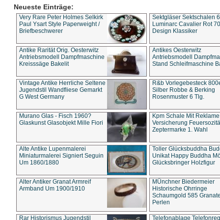
Neueste Einträge:
Very Rare Peter Holmes Selkirk
Sektgläser Sektschalen 
Paul Ysart Style Paperweight /
Luminarc Cavalier Rot 70
Briefbeschwerer
Design Klassiker
Antike Rarität Orig. Oesterwitz
Antikes Oesterwitz
Antriebsmodell Dampfmaschine
Antriebsmodell Dampfma
Kreisssäge Bakelit
Stand Schleifmaschine Ba
Vintage Antike Herrliche Seltene
R&b Vorlegebesteck 800
Jugendstil Wandfliese Gemarkt
Silber Robbe & Berking
G West Germany
Rosenmuster 6 Tlg.
Murano Glas - Fisch 1960?
Kpm Schale Mit Reklame
Glaskunst Glasobjekt Mille Fiori
Versicherung Feuersozitä
Zeptermarke 1. Wahl
Alte Antike Lupenmalerei
Toller Glücksbuddha Bu
Miniaturmalerei Signiert Seguin
Unikat Happy Buddha M
Um 1860/1880
Glücksbringer Holzfigur
Alter Antiker Granat Armreif
MÜnchner Biedermeier
Armband Um 1900/1910
Historische Ohrringe
Schaumgold 585 Granate 
Perlen
Rar Historismus Jugendstil
Telefonablage Telefonreg