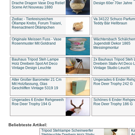
Drache Dragon Vase Dog Relief
Design 60er 70er Jahre
Scene Art Nouveau 1880
Zodiac - Tierkreiszeichen
Va 34122 Schuco Parfum 
Öllampe Krebs, Forum Traiani,
Teddy Bär Hellbraun
Reenactment Öllämpchen
Originale Meissen Fuss - Vase
Wächtersbach Schälche
Rosenmuster Mit Goldrand
Jugendstil Dekor 1865
Messingmontur
Bauhaus Tripod Steh Lampe
2x Bauhaus Tripod Steh
Holz Dreibein Spot Art Deco
Dreibein Stativ Art Deco L
Vintage Design Leuchte
Vintage Studio Leucht
Alter Großer Barometer 21 Cm
Ungerades 6 Ender Reh
Mit Holzfassung, Glas
Roe Deer Trophy 242 G
Geschliffen Vintage 5319 19
Ungerades 6 Ender Rehgeweih
Schönes 6 Ender Rehge
Roe Deer Trophy 194 G
Roe Deer Trophy 186 G
Beliebteste Artikel:
Tripod Stehlampe Scheinwerfer
Ka
Stehleuchte Dreibein Holz Stativ
An