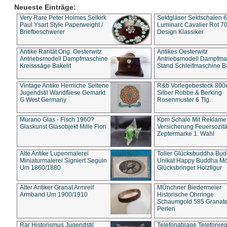
Neueste Einträge:
Very Rare Peter Holmes Selkirk
Sektgläser Sektschalen 
Paul Ysart Style Paperweight /
Luminarc Cavalier Rot 70
Briefbeschwerer
Design Klassiker
Antike Rarität Orig. Oesterwitz
Antikes Oesterwitz
Antriebsmodell Dampfmaschine
Antriebsmodell Dampfma
Kreisssäge Bakelit
Stand Schleifmaschine Ba
Vintage Antike Herrliche Seltene
R&b Vorlegebesteck 800
Jugendstil Wandfliese Gemarkt
Silber Robbe & Berking
G West Germany
Rosenmuster 6 Tlg.
Murano Glas - Fisch 1960?
Kpm Schale Mit Reklame
Glaskunst Glasobjekt Mille Fiori
Versicherung Feuersozitä
Zeptermarke 1. Wahl
Alte Antike Lupenmalerei
Toller Glücksbuddha Bu
Miniaturmalerei Signiert Seguin
Unikat Happy Buddha M
Um 1860/1880
Glücksbringer Holzfigur
Alter Antiker Granat Armreif
MÜnchner Biedermeier
Armband Um 1900/1910
Historische Ohrringe
Schaumgold 585 Granate 
Perlen
Rar Historismus Jugendstil
Telefonablage Telefonreg