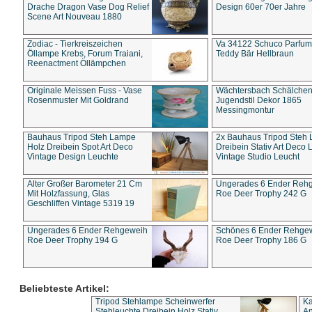
Drache Dragon Vase Dog Relief
Design 60er 70er Jahre
Scene Art Nouveau 1880
Zodiac - Tierkreiszeichen
Va 34122 Schuco Parfum 
Öllampe Krebs, Forum Traiani,
Teddy Bär Hellbraun
Reenactment Öllämpchen
Originale Meissen Fuss - Vase
Wächtersbach Schälche
Rosenmuster Mit Goldrand
Jugendstil Dekor 1865
Messingmontur
Bauhaus Tripod Steh Lampe
2x Bauhaus Tripod Steh
Holz Dreibein Spot Art Deco
Dreibein Stativ Art Deco L
Vintage Design Leuchte
Vintage Studio Leucht
Alter Großer Barometer 21 Cm
Ungerades 6 Ender Reh
Mit Holzfassung, Glas
Roe Deer Trophy 242 G
Geschliffen Vintage 5319 19
Ungerades 6 Ender Rehgeweih
Schönes 6 Ender Rehge
Roe Deer Trophy 194 G
Roe Deer Trophy 186 G
Beliebteste Artikel:
Tripod Stehlampe Scheinwerfer
Ka
Stehleuchte Dreibein Holz Stativ
An