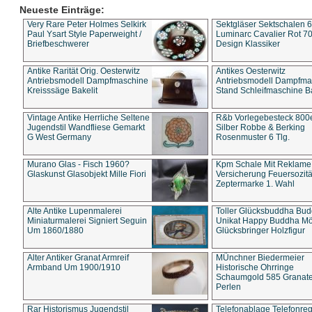
Neueste Einträge:
Very Rare Peter Holmes Selkirk
Sektgläser Sektschalen 
Paul Ysart Style Paperweight /
Luminarc Cavalier Rot 70
Briefbeschwerer
Design Klassiker
Antike Rarität Orig. Oesterwitz
Antikes Oesterwitz
Antriebsmodell Dampfmaschine
Antriebsmodell Dampfma
Kreisssäge Bakelit
Stand Schleifmaschine Ba
Vintage Antike Herrliche Seltene
R&b Vorlegebesteck 800
Jugendstil Wandfliese Gemarkt
Silber Robbe & Berking
G West Germany
Rosenmuster 6 Tlg.
Murano Glas - Fisch 1960?
Kpm Schale Mit Reklame
Glaskunst Glasobjekt Mille Fiori
Versicherung Feuersozitä
Zeptermarke 1. Wahl
Alte Antike Lupenmalerei
Toller Glücksbuddha Bu
Miniaturmalerei Signiert Seguin
Unikat Happy Buddha M
Um 1860/1880
Glücksbringer Holzfigur
Alter Antiker Granat Armreif
MÜnchner Biedermeier
Armband Um 1900/1910
Historische Ohrringe
Schaumgold 585 Granate 
Perlen
Rar Historismus Jugendstil
Telefonablage Telefonreg