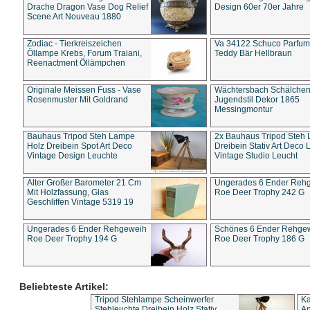
Drache Dragon Vase Dog Relief
Design 60er 70er Jahre
Scene Art Nouveau 1880
Zodiac - Tierkreiszeichen
Va 34122 Schuco Parfum 
Öllampe Krebs, Forum Traiani,
Teddy Bär Hellbraun
Reenactment Öllämpchen
Originale Meissen Fuss - Vase
Wächtersbach Schälche
Rosenmuster Mit Goldrand
Jugendstil Dekor 1865
Messingmontur
Bauhaus Tripod Steh Lampe
2x Bauhaus Tripod Steh
Holz Dreibein Spot Art Deco
Dreibein Stativ Art Deco L
Vintage Design Leuchte
Vintage Studio Leucht
Alter Großer Barometer 21 Cm
Ungerades 6 Ender Reh
Mit Holzfassung, Glas
Roe Deer Trophy 242 G
Geschliffen Vintage 5319 19
Ungerades 6 Ender Rehgeweih
Schönes 6 Ender Rehge
Roe Deer Trophy 194 G
Roe Deer Trophy 186 G
Beliebteste Artikel:
Tripod Stehlampe Scheinwerfer
Ka
Stehleuchte Dreibein Holz Stativ
An