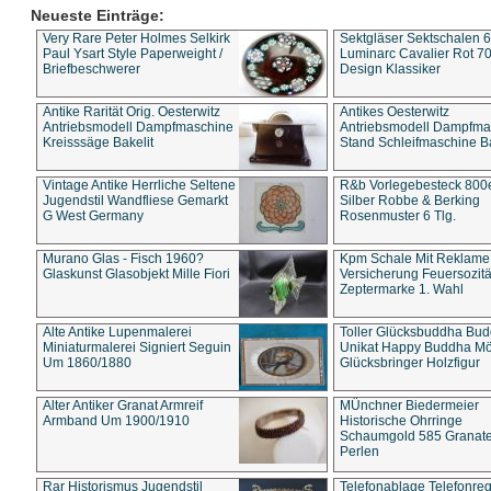
Neueste Einträge:
Very Rare Peter Holmes Selkirk
Sektgläser Sektschalen 
Paul Ysart Style Paperweight /
Luminarc Cavalier Rot 70
Briefbeschwerer
Design Klassiker
Antike Rarität Orig. Oesterwitz
Antikes Oesterwitz
Antriebsmodell Dampfmaschine
Antriebsmodell Dampfma
Kreisssäge Bakelit
Stand Schleifmaschine Ba
Vintage Antike Herrliche Seltene
R&b Vorlegebesteck 800
Jugendstil Wandfliese Gemarkt
Silber Robbe & Berking
G West Germany
Rosenmuster 6 Tlg.
Murano Glas - Fisch 1960?
Kpm Schale Mit Reklame
Glaskunst Glasobjekt Mille Fiori
Versicherung Feuersozitä
Zeptermarke 1. Wahl
Alte Antike Lupenmalerei
Toller Glücksbuddha Bu
Miniaturmalerei Signiert Seguin
Unikat Happy Buddha M
Um 1860/1880
Glücksbringer Holzfigur
Alter Antiker Granat Armreif
MÜnchner Biedermeier
Armband Um 1900/1910
Historische Ohrringe
Schaumgold 585 Granate 
Perlen
Rar Historismus Jugendstil
Telefonablage Telefonreg