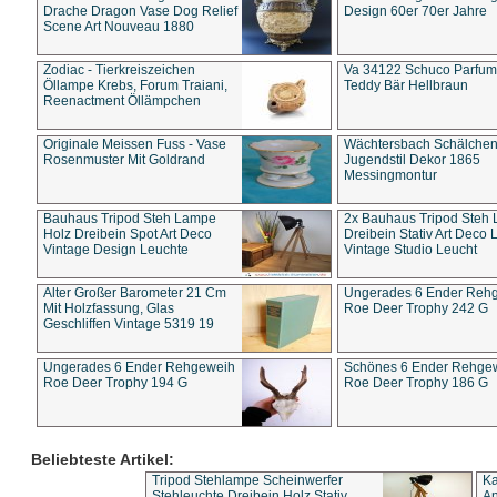
Drache Dragon Vase Dog Relief
Design 60er 70er Jahre
Scene Art Nouveau 1880
Zodiac - Tierkreiszeichen
Va 34122 Schuco Parfum 
Öllampe Krebs, Forum Traiani,
Teddy Bär Hellbraun
Reenactment Öllämpchen
Originale Meissen Fuss - Vase
Wächtersbach Schälche
Rosenmuster Mit Goldrand
Jugendstil Dekor 1865
Messingmontur
Bauhaus Tripod Steh Lampe
2x Bauhaus Tripod Steh
Holz Dreibein Spot Art Deco
Dreibein Stativ Art Deco L
Vintage Design Leuchte
Vintage Studio Leucht
Alter Großer Barometer 21 Cm
Ungerades 6 Ender Reh
Mit Holzfassung, Glas
Roe Deer Trophy 242 G
Geschliffen Vintage 5319 19
Ungerades 6 Ender Rehgeweih
Schönes 6 Ender Rehge
Roe Deer Trophy 194 G
Roe Deer Trophy 186 G
Beliebteste Artikel:
Tripod Stehlampe Scheinwerfer
Ka
Stehleuchte Dreibein Holz Stativ
An