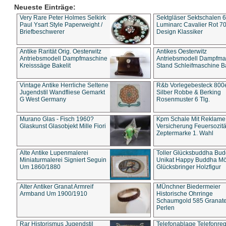
Neueste Einträge:
Very Rare Peter Holmes Selkirk
Sektgläser Sektschalen 
Paul Ysart Style Paperweight /
Luminarc Cavalier Rot 70
Briefbeschwerer
Design Klassiker
Antike Rarität Orig. Oesterwitz
Antikes Oesterwitz
Antriebsmodell Dampfmaschine
Antriebsmodell Dampfma
Kreisssäge Bakelit
Stand Schleifmaschine Ba
Vintage Antike Herrliche Seltene
R&b Vorlegebesteck 800
Jugendstil Wandfliese Gemarkt
Silber Robbe & Berking
G West Germany
Rosenmuster 6 Tlg.
Murano Glas - Fisch 1960?
Kpm Schale Mit Reklame
Glaskunst Glasobjekt Mille Fiori
Versicherung Feuersozitä
Zeptermarke 1. Wahl
Alte Antike Lupenmalerei
Toller Glücksbuddha Bu
Miniaturmalerei Signiert Seguin
Unikat Happy Buddha M
Um 1860/1880
Glücksbringer Holzfigur
Alter Antiker Granat Armreif
MÜnchner Biedermeier
Armband Um 1900/1910
Historische Ohrringe
Schaumgold 585 Granate 
Perlen
Rar Historismus Jugendstil
Telefonablage Telefonreg