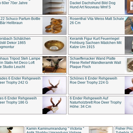
 60er 70er Jahre
Dackel Dachshund Bild Dog
Hund Art Nouveau Wmf S
22 Schuco Parfum Bottle
Rosenthal Vita Weiss Matt Schale
Bär Hellbraun
26 Cm
ersbach Schälchen
Keramik Figur Kurt Feuerriegel
stil Dekor 1865
Frohburg Sachsen Mädchen Mit
ngmontur
Katze Um 1915
uhaus Tripod Steh Lampe
Schaeffenacker Wand Platte
in Stativ Art Deco Loft
Fliese Relief Wandkeramik Wall
e Studio Leucht
Plaque Fisch
ades 6 Ender Rehgeweih
Schönes 6 Ender Rehgeweih
eer Trophy 242 G
Roe Deer Trophy 224 G
es 6 Ender Rehgeweih
6 Ender Rehgeweih Auf
eer Trophy 186 G
Naturholzbrett Roe Deer Trophy
Höhe: 34 Cm
Kamin Kaminumrandung " Victoria "
Fisher Pri
Antik Shabby Umrandung Vintage
Zubehör, V