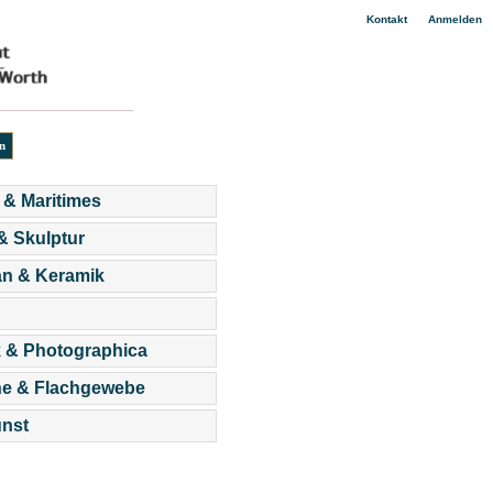
|
Kontakt
Anmelden
 & Maritimes
 & Skulptur
an & Keramik
 & Photographica
he & Flachgewebe
nst