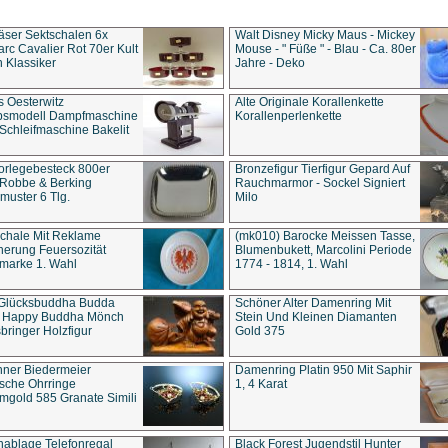
äser Sektschalen 6x
Walt Disney Micky Maus - Mickey
rc Cavalier Rot 70er Kult
Mouse - " Füße " - Blau - Ca. 80er
 Klassiker
Jahre - Deko
s Oesterwitz
Alte Originale Korallenkette
ebsmodell Dampfmaschine
Korallenperlenkette
Schleifmaschine Bakelit
rlegebesteck 800er
Bronzefigur Tierfigur Gepard Auf
 Robbe & Berking
Rauchmarmor - Sockel Signiert
uster 6 Tlg.
Milo
chale Mit Reklame
(mk010) Barocke Meissen Tasse,
herung Feuersozität
Blumenbukett, Marcolini Periode
marke 1. Wahl
1774 - 1814, 1. Wahl
 Glücksbuddha Budda
Schöner Alter Damenring Mit
t Happy Buddha Mönch
Stein Und Kleinen Diamanten
bringer Holzfigur
Gold 375
ner Biedermeier
Damenring Platin 950 Mit Saphir
ische Ohrringe
1, 4 Karat
gold 585 Granate Simili
nablage Telefonregal
Black Forest Jugendstil Hunter