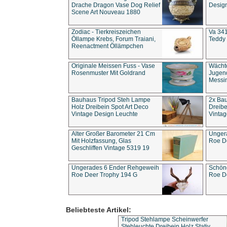
Drache Dragon Vase Dog Relief
Design
Scene Art Nouveau 1880
Zodiac - Tierkreiszeichen
Va 341
Öllampe Krebs, Forum Traiani,
Teddy 
Reenactment Öllämpchen
Originale Meissen Fuss - Vase
Wächt
Rosenmuster Mit Goldrand
Jugend
Messi
Bauhaus Tripod Steh Lampe
2x Ba
Holz Dreibein Spot Art Deco
Dreibe
Vintage Design Leuchte
Vintag
Alter Großer Barometer 21 Cm
Unger
Mit Holzfassung, Glas
Roe D
Geschliffen Vintage 5319 19
Ungerades 6 Ender Rehgeweih
Schön
Roe Deer Trophy 194 G
Roe D
Beliebteste Artikel:
Tripod Stehlampe Scheinwerfer
Stehleuchte Dreibein Holz Stativ