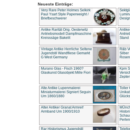
Neueste Einträge:
Very Rare Peter Holmes Selkirk
Sektgl
Paul Ysart Style Paperweight /
Lumina
Briefbeschwerer
Design
Antike Rarität Orig. Oesterwitz
Antike
Antriebsmodell Dampfmaschine
Antri
Kreisssäge Bakelit
Stand 
Vintage Antike Herrliche Seltene
R&b Vo
Jugendstil Wandfliese Gemarkt
Silber
G West Germany
Rosenm
Murano Glas - Fisch 1960?
Kpm S
Glaskunst Glasobjekt Mille Fiori
Versic
Zepter
Alte Antike Lupenmalerei
Toller
Miniaturmalerei Signiert Seguin
Unika
Um 1860/1880
Glücks
Alter Antiker Granat Armreif
MÜnch
Armband Um 1900/1910
Histor
Schaum
Perlen
Rar Historismus Jugendstil
Telefo