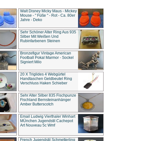
Walt Disney Micky Maus - Mickey
Mouse - " Füße " - Rot - Ca. 80er
Jahre - Deko
Sehr Schöner Alter Ring Aus 935
Silber Mit Weißen Und
Rubinfarbenen Steinen
Bronzefigur Vintage American
Football Pokal Marmor - Sockel
Signiert Milo
20 X Triglides 4 Webgürtel
Handtaschen Geldbeutel Ring
Verschluss Haken Schieber
Sehr Alter Silber 835 Fischpunze
Fischland Bernsteinanhänger
Amber Butterscotch
Email Ludwig Vierthaler Winhart
MÜnchen Jugendstil Cachepot
Art Nouveau 5c Wmf
French Jugendstil Schmetterling