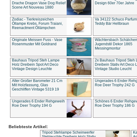
Drache Dragon Vase Dog Relief
Design 60er 70er Jahre
Scene Art Nouveau 1880
Zodiac - Tierkreiszeichen
Va 34122 Schuco Parfum 
Öllampe Krebs, Forum Traiani,
Teddy Bär Hellbraun
Reenactment Öllämpchen
Originale Meissen Fuss - Vase
Wächtersbach Schälche
Rosenmuster Mit Goldrand
Jugendstil Dekor 1865
Messingmontur
Bauhaus Tripod Steh Lampe
2x Bauhaus Tripod Steh
Holz Dreibein Spot Art Deco
Dreibein Stativ Art Deco L
Vintage Design Leuchte
Vintage Studio Leucht
Alter Großer Barometer 21 Cm
Ungerades 6 Ender Reh
Mit Holzfassung, Glas
Roe Deer Trophy 242 G
Geschliffen Vintage 5319 19
Ungerades 6 Ender Rehgeweih
Schönes 6 Ender Rehge
Roe Deer Trophy 194 G
Roe Deer Trophy 186 G
Beliebteste Artikel:
Tripod Stehlampe Scheinwerfer
Ka
Stehleuchte Dreibein Holz Stativ
An