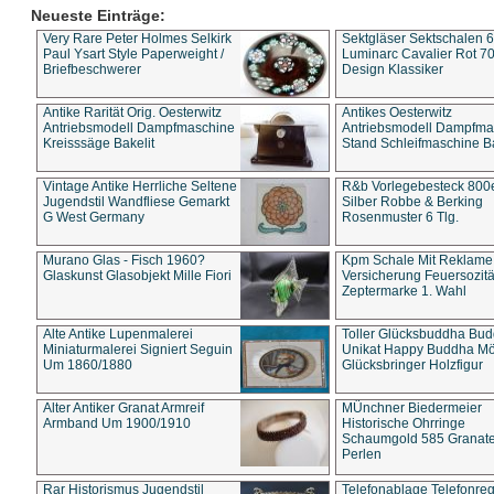
Neueste Einträge:
Very Rare Peter Holmes Selkirk
Sektgläser Sektschalen 
Paul Ysart Style Paperweight /
Luminarc Cavalier Rot 70
Briefbeschwerer
Design Klassiker
Antike Rarität Orig. Oesterwitz
Antikes Oesterwitz
Antriebsmodell Dampfmaschine
Antriebsmodell Dampfma
Kreisssäge Bakelit
Stand Schleifmaschine Ba
Vintage Antike Herrliche Seltene
R&b Vorlegebesteck 800
Jugendstil Wandfliese Gemarkt
Silber Robbe & Berking
G West Germany
Rosenmuster 6 Tlg.
Murano Glas - Fisch 1960?
Kpm Schale Mit Reklame
Glaskunst Glasobjekt Mille Fiori
Versicherung Feuersozitä
Zeptermarke 1. Wahl
Alte Antike Lupenmalerei
Toller Glücksbuddha Bu
Miniaturmalerei Signiert Seguin
Unikat Happy Buddha M
Um 1860/1880
Glücksbringer Holzfigur
Alter Antiker Granat Armreif
MÜnchner Biedermeier
Armband Um 1900/1910
Historische Ohrringe
Schaumgold 585 Granate 
Perlen
Rar Historismus Jugendstil
Telefonablage Telefonreg