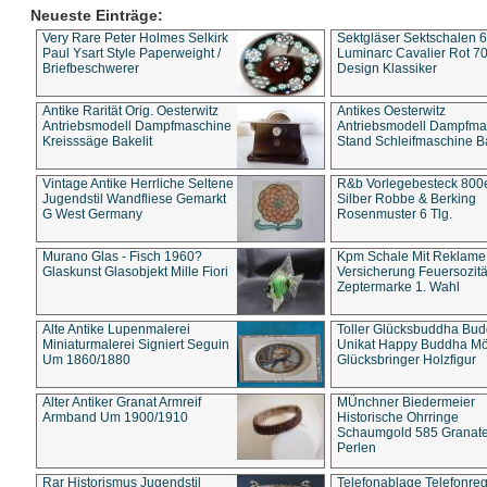
Neueste Einträge:
Very Rare Peter Holmes Selkirk
Sektgläser Sektschalen 
Paul Ysart Style Paperweight /
Luminarc Cavalier Rot 70
Briefbeschwerer
Design Klassiker
Antike Rarität Orig. Oesterwitz
Antikes Oesterwitz
Antriebsmodell Dampfmaschine
Antriebsmodell Dampfma
Kreisssäge Bakelit
Stand Schleifmaschine Ba
Vintage Antike Herrliche Seltene
R&b Vorlegebesteck 800
Jugendstil Wandfliese Gemarkt
Silber Robbe & Berking
G West Germany
Rosenmuster 6 Tlg.
Murano Glas - Fisch 1960?
Kpm Schale Mit Reklame
Glaskunst Glasobjekt Mille Fiori
Versicherung Feuersozitä
Zeptermarke 1. Wahl
Alte Antike Lupenmalerei
Toller Glücksbuddha Bu
Miniaturmalerei Signiert Seguin
Unikat Happy Buddha M
Um 1860/1880
Glücksbringer Holzfigur
Alter Antiker Granat Armreif
MÜnchner Biedermeier
Armband Um 1900/1910
Historische Ohrringe
Schaumgold 585 Granate 
Perlen
Rar Historismus Jugendstil
Telefonablage Telefonreg