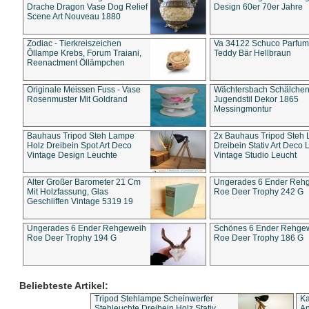
Drache Dragon Vase Dog Relief
Design 60er 70er Jahre
Scene Art Nouveau 1880
Zodiac - Tierkreiszeichen
Va 34122 Schuco Parfum 
Öllampe Krebs, Forum Traiani,
Teddy Bär Hellbraun
Reenactment Öllämpchen
Originale Meissen Fuss - Vase
Wächtersbach Schälche
Rosenmuster Mit Goldrand
Jugendstil Dekor 1865
Messingmontur
Bauhaus Tripod Steh Lampe
2x Bauhaus Tripod Steh
Holz Dreibein Spot Art Deco
Dreibein Stativ Art Deco L
Vintage Design Leuchte
Vintage Studio Leucht
Alter Großer Barometer 21 Cm
Ungerades 6 Ender Reh
Mit Holzfassung, Glas
Roe Deer Trophy 242 G
Geschliffen Vintage 5319 19
Ungerades 6 Ender Rehgeweih
Schönes 6 Ender Rehge
Roe Deer Trophy 194 G
Roe Deer Trophy 186 G
Beliebteste Artikel:
Tripod Stehlampe Scheinwerfer
Ka
Stehleuchte Dreibein Holz Stativ
An