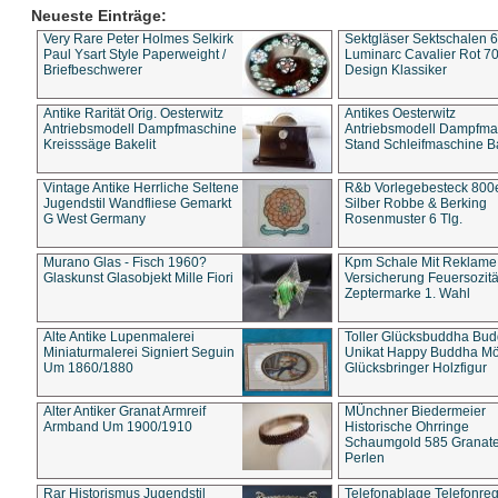
Neueste Einträge:
Very Rare Peter Holmes Selkirk
Sektgläser Sektschalen 
Paul Ysart Style Paperweight /
Luminarc Cavalier Rot 70
Briefbeschwerer
Design Klassiker
Antike Rarität Orig. Oesterwitz
Antikes Oesterwitz
Antriebsmodell Dampfmaschine
Antriebsmodell Dampfma
Kreisssäge Bakelit
Stand Schleifmaschine Ba
Vintage Antike Herrliche Seltene
R&b Vorlegebesteck 800
Jugendstil Wandfliese Gemarkt
Silber Robbe & Berking
G West Germany
Rosenmuster 6 Tlg.
Murano Glas - Fisch 1960?
Kpm Schale Mit Reklame
Glaskunst Glasobjekt Mille Fiori
Versicherung Feuersozitä
Zeptermarke 1. Wahl
Alte Antike Lupenmalerei
Toller Glücksbuddha Bu
Miniaturmalerei Signiert Seguin
Unikat Happy Buddha M
Um 1860/1880
Glücksbringer Holzfigur
Alter Antiker Granat Armreif
MÜnchner Biedermeier
Armband Um 1900/1910
Historische Ohrringe
Schaumgold 585 Granate 
Perlen
Rar Historismus Jugendstil
Telefonablage Telefonreg