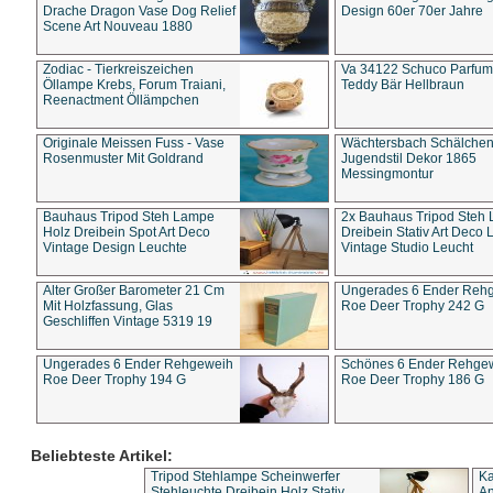
Drache Dragon Vase Dog Relief
Design 60er 70er Jahre
Scene Art Nouveau 1880
Zodiac - Tierkreiszeichen
Va 34122 Schuco Parfum 
Öllampe Krebs, Forum Traiani,
Teddy Bär Hellbraun
Reenactment Öllämpchen
Originale Meissen Fuss - Vase
Wächtersbach Schälche
Rosenmuster Mit Goldrand
Jugendstil Dekor 1865
Messingmontur
Bauhaus Tripod Steh Lampe
2x Bauhaus Tripod Steh
Holz Dreibein Spot Art Deco
Dreibein Stativ Art Deco L
Vintage Design Leuchte
Vintage Studio Leucht
Alter Großer Barometer 21 Cm
Ungerades 6 Ender Reh
Mit Holzfassung, Glas
Roe Deer Trophy 242 G
Geschliffen Vintage 5319 19
Ungerades 6 Ender Rehgeweih
Schönes 6 Ender Rehge
Roe Deer Trophy 194 G
Roe Deer Trophy 186 G
Beliebteste Artikel:
Tripod Stehlampe Scheinwerfer
Ka
Stehleuchte Dreibein Holz Stativ
An