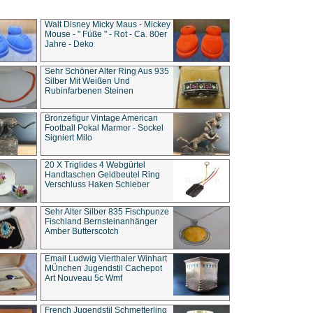
Walt Disney Micky Maus - Mickey
Mouse - " Füße " - Rot - Ca. 80er
Jahre - Deko
Sehr Schöner Alter Ring Aus 935
Silber Mit Weißen Und
Rubinfarbenen Steinen
Bronzefigur Vintage American
Football Pokal Marmor - Sockel
Signiert Milo
20 X Triglides 4 Webgürtel
Handtaschen Geldbeutel Ring
Verschluss Haken Schieber
Sehr Alter Silber 835 Fischpunze
Fischland Bernsteinanhänger
Amber Butterscotch
Email Ludwig Vierthaler Winhart
MÜnchen Jugendstil Cachepot
Art Nouveau 5c Wmf
French Jugendstil Schmetterling