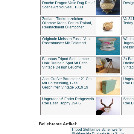
Drache Dragon Vase Dog Relief
Design
Scene Art Nouveau 1880
Zodiac - Tierkreiszeichen
Va 341
Öllampe Krebs, Forum Traiani,
Teddy 
Reenactment Öllämpchen
Originale Meissen Fuss - Vase
Wächt
Rosenmuster Mit Goldrand
Jugend
Messi
Bauhaus Tripod Steh Lampe
2x Ba
Holz Dreibein Spot Art Deco
Dreibe
Vintage Design Leuchte
Vintag
Alter Großer Barometer 21 Cm
Unger
Mit Holzfassung, Glas
Roe D
Geschliffen Vintage 5319 19
Ungerades 6 Ender Rehgeweih
Schön
Roe Deer Trophy 194 G
Roe D
Beliebteste Artikel:
Tripod Stehlampe Scheinwerfer
Stehleuchte Dreibein Holz Stativ