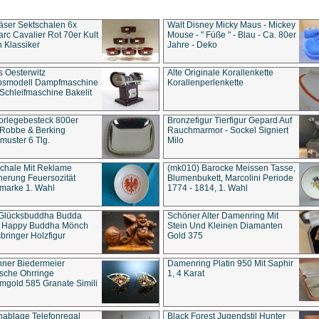
äser Sektschalen 6x
Walt Disney Micky Maus - Mickey
rc Cavalier Rot 70er Kult
Mouse - " Füße " - Blau - Ca. 80er
 Klassiker
Jahre - Deko
s Oesterwitz
Alte Originale Korallenkette
ebsmodell Dampfmaschine
Korallenperlenkette
Schleifmaschine Bakelit
rlegebesteck 800er
Bronzefigur Tierfigur Gepard Auf
 Robbe & Berking
Rauchmarmor - Sockel Signiert
uster 6 Tlg.
Milo
chale Mit Reklame
(mk010) Barocke Meissen Tasse,
herung Feuersozität
Blumenbukett, Marcolini Periode
marke 1. Wahl
1774 - 1814, 1. Wahl
 Glücksbuddha Budda
Schöner Alter Damenring Mit
t Happy Buddha Mönch
Stein Und Kleinen Diamanten
bringer Holzfigur
Gold 375
ner Biedermeier
Damenring Platin 950 Mit Saphir
ische Ohrringe
1, 4 Karat
gold 585 Granate Simili
nablage Telefonregal
Black Forest Jugendstil Hunter