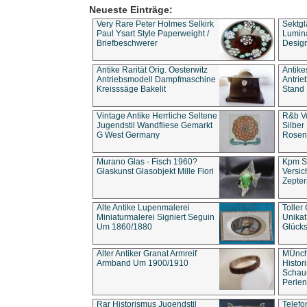
Neueste Einträge:
Very Rare Peter Holmes Selkirk
Sektgl
Paul Ysart Style Paperweight /
Lumina
Briefbeschwerer
Design
Antike Rarität Orig. Oesterwitz
Antike
Antriebsmodell Dampfmaschine
Antri
Kreisssäge Bakelit
Stand 
Vintage Antike Herrliche Seltene
R&b Vo
Jugendstil Wandfliese Gemarkt
Silber
G West Germany
Rosenm
Murano Glas - Fisch 1960?
Kpm S
Glaskunst Glasobjekt Mille Fiori
Versic
Zepter
Alte Antike Lupenmalerei
Toller
Miniaturmalerei Signiert Seguin
Unika
Um 1860/1880
Glücks
Alter Antiker Granat Armreif
MÜnch
Armband Um 1900/1910
Histor
Schaum
Perlen
Rar Historismus Jugendstil
Telefo