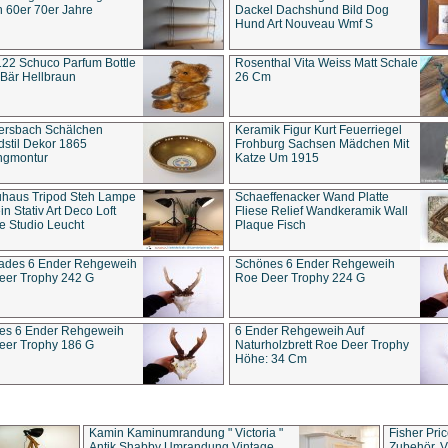
 60er 70er Jahre
Dackel Dachshund Bild Dog
Hund Art Nouveau Wmf S
22 Schuco Parfum Bottle
Rosenthal Vita Weiss Matt Schale
Bär Hellbraun
26 Cm
ersbach Schälchen
Keramik Figur Kurt Feuerriegel
stil Dekor 1865
Frohburg Sachsen Mädchen Mit
ngmontur
Katze Um 1915
uhaus Tripod Steh Lampe
Schaeffenacker Wand Platte
in Stativ Art Deco Loft
Fliese Relief Wandkeramik Wall
e Studio Leucht
Plaque Fisch
ades 6 Ender Rehgeweih
Schönes 6 Ender Rehgeweih
eer Trophy 242 G
Roe Deer Trophy 224 G
es 6 Ender Rehgeweih
6 Ender Rehgeweih Auf
eer Trophy 186 G
Naturholzbrett Roe Deer Trophy
Höhe: 34 Cm
Kamin Kaminumrandung " Victoria "
Fisher Pri
Antik Shabby Umrandung Vintage
Zubehör, V