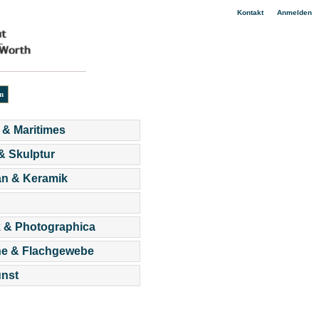
|
Kontakt
Anmelden
 & Maritimes
 & Skulptur
an & Keramik
 & Photographica
he & Flachgewebe
nst