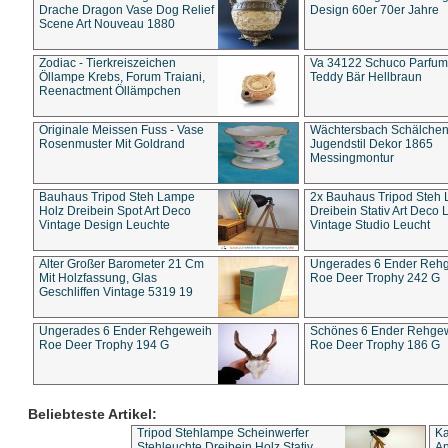
Drache Dragon Vase Dog Relief
Design 60er 70er Jahre
Scene Art Nouveau 1880
Zodiac - Tierkreiszeichen
Va 34122 Schuco Parfum 
Öllampe Krebs, Forum Traiani,
Teddy Bär Hellbraun
Reenactment Öllämpchen
Originale Meissen Fuss - Vase
Wächtersbach Schälche
Rosenmuster Mit Goldrand
Jugendstil Dekor 1865
Messingmontur
Bauhaus Tripod Steh Lampe
2x Bauhaus Tripod Steh
Holz Dreibein Spot Art Deco
Dreibein Stativ Art Deco L
Vintage Design Leuchte
Vintage Studio Leucht
Alter Großer Barometer 21 Cm
Ungerades 6 Ender Reh
Mit Holzfassung, Glas
Roe Deer Trophy 242 G
Geschliffen Vintage 5319 19
Ungerades 6 Ender Rehgeweih
Schönes 6 Ender Rehge
Roe Deer Trophy 194 G
Roe Deer Trophy 186 G
Beliebteste Artikel:
Tripod Stehlampe Scheinwerfer
Ka
Stehleuchte Dreibein Holz Stativ
An