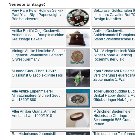
Neueste Einträge:
Very Rare Peter Holmes Selkirk
Sektgläser Sektschalen 
Paul Ysart Style Paperweight /
Luminarc Cavalier Rot 70
Briefbeschwerer
Design Klassiker
Antike Rarität Orig. Oesterwitz
Antikes Oesterwitz
Antriebsmodell Dampfmaschine
Antriebsmodell Dampfma
Kreisssäge Bakelit
Stand Schleifmaschine Ba
Vintage Antike Herrliche Seltene
R&b Vorlegebesteck 800
Jugendstil Wandfliese Gemarkt
Silber Robbe & Berking
G West Germany
Rosenmuster 6 Tlg.
Murano Glas - Fisch 1960?
Kpm Schale Mit Reklame
Glaskunst Glasobjekt Mille Fiori
Versicherung Feuersozitä
Zeptermarke 1. Wahl
Alte Antike Lupenmalerei
Toller Glücksbuddha Bu
Miniaturmalerei Signiert Seguin
Unikat Happy Buddha M
Um 1860/1880
Glücksbringer Holzfigur
Alter Antiker Granat Armreif
MÜnchner Biedermeier
Armband Um 1900/1910
Historische Ohrringe
Schaumgold 585 Granate 
Perlen
Rar Historismus Jugendstil
Telefonablage Telefonreg