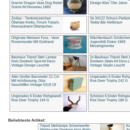
Drache Dragon Vase Dog Relief
Design 60er 70er Jahre
Scene Art Nouveau 1880
Zodiac - Tierkreiszeichen
Va 34122 Schuco Parfum 
Öllampe Krebs, Forum Traiani,
Teddy Bär Hellbraun
Reenactment Öllämpchen
Originale Meissen Fuss - Vase
Wächtersbach Schälche
Rosenmuster Mit Goldrand
Jugendstil Dekor 1865
Messingmontur
Bauhaus Tripod Steh Lampe
2x Bauhaus Tripod Steh
Holz Dreibein Spot Art Deco
Dreibein Stativ Art Deco L
Vintage Design Leuchte
Vintage Studio Leucht
Alter Großer Barometer 21 Cm
Ungerades 6 Ender Reh
Mit Holzfassung, Glas
Roe Deer Trophy 242 G
Geschliffen Vintage 5319 19
Ungerades 6 Ender Rehgeweih
Schönes 6 Ender Rehge
Roe Deer Trophy 194 G
Roe Deer Trophy 186 G
Beliebteste Artikel:
Tripod Stehlampe Scheinwerfer
Ka
Stehleuchte Dreibein Holz Stativ
An