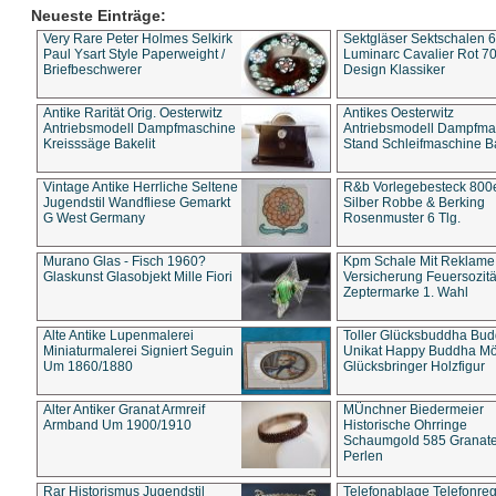
Neueste Einträge:
Very Rare Peter Holmes Selkirk
Sektgläser Sektschalen 
Paul Ysart Style Paperweight /
Luminarc Cavalier Rot 70
Briefbeschwerer
Design Klassiker
Antike Rarität Orig. Oesterwitz
Antikes Oesterwitz
Antriebsmodell Dampfmaschine
Antriebsmodell Dampfma
Kreisssäge Bakelit
Stand Schleifmaschine Ba
Vintage Antike Herrliche Seltene
R&b Vorlegebesteck 800
Jugendstil Wandfliese Gemarkt
Silber Robbe & Berking
G West Germany
Rosenmuster 6 Tlg.
Murano Glas - Fisch 1960?
Kpm Schale Mit Reklame
Glaskunst Glasobjekt Mille Fiori
Versicherung Feuersozitä
Zeptermarke 1. Wahl
Alte Antike Lupenmalerei
Toller Glücksbuddha Bu
Miniaturmalerei Signiert Seguin
Unikat Happy Buddha M
Um 1860/1880
Glücksbringer Holzfigur
Alter Antiker Granat Armreif
MÜnchner Biedermeier
Armband Um 1900/1910
Historische Ohrringe
Schaumgold 585 Granate 
Perlen
Rar Historismus Jugendstil
Telefonablage Telefonreg