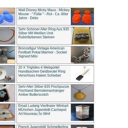
Walt Disney Micky Maus - Mickey
Mouse - " Füße " - Rot - Ca. 80er
Jahre - Deko
Sehr Schöner Alter Ring Aus 935
Silber Mit Weißen Und
Rubinfarbenen Steinen
Bronzefigur Vintage American
Football Pokal Marmor - Sockel
Signiert Milo
20 X Triglides 4 Webgürtel
Handtaschen Geldbeutel Ring
Verschluss Haken Schieber
Sehr Alter Silber 835 Fischpunze
Fischland Bernsteinanhänger
Amber Butterscotch
Email Ludwig Vierthaler Winhart
MÜnchen Jugendstil Cachepot
Art Nouveau 5c Wmf
French Jugendstil Schmetterling