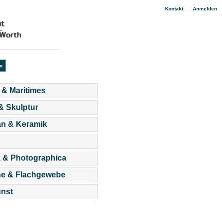
|
Kontakt
Anmelden
 & Maritimes
 & Skulptur
an & Keramik
 & Photographica
he & Flachgewebe
nst