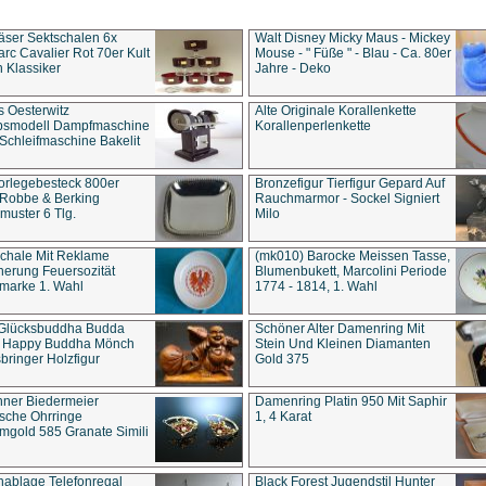
äser Sektschalen 6x
Walt Disney Micky Maus - Mickey
rc Cavalier Rot 70er Kult
Mouse - " Füße " - Blau - Ca. 80er
 Klassiker
Jahre - Deko
s Oesterwitz
Alte Originale Korallenkette
ebsmodell Dampfmaschine
Korallenperlenkette
Schleifmaschine Bakelit
rlegebesteck 800er
Bronzefigur Tierfigur Gepard Auf
 Robbe & Berking
Rauchmarmor - Sockel Signiert
uster 6 Tlg.
Milo
chale Mit Reklame
(mk010) Barocke Meissen Tasse,
herung Feuersozität
Blumenbukett, Marcolini Periode
marke 1. Wahl
1774 - 1814, 1. Wahl
 Glücksbuddha Budda
Schöner Alter Damenring Mit
t Happy Buddha Mönch
Stein Und Kleinen Diamanten
bringer Holzfigur
Gold 375
ner Biedermeier
Damenring Platin 950 Mit Saphir
ische Ohrringe
1, 4 Karat
gold 585 Granate Simili
nablage Telefonregal
Black Forest Jugendstil Hunter