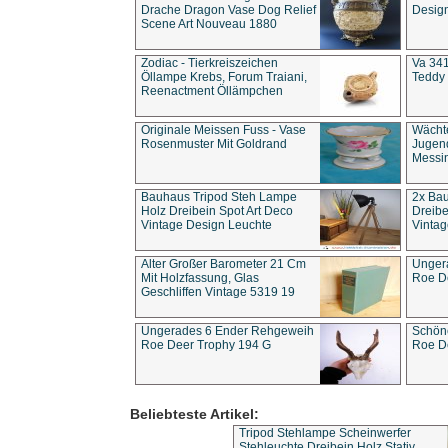
Drache Dragon Vase Dog Relief
Design
Scene Art Nouveau 1880
Zodiac - Tierkreiszeichen
Va 341
Öllampe Krebs, Forum Traiani,
Teddy 
Reenactment Öllämpchen
Originale Meissen Fuss - Vase
Wächt
Rosenmuster Mit Goldrand
Jugend
Messi
Bauhaus Tripod Steh Lampe
2x Ba
Holz Dreibein Spot Art Deco
Dreibe
Vintage Design Leuchte
Vintag
Alter Großer Barometer 21 Cm
Unger
Mit Holzfassung, Glas
Roe D
Geschliffen Vintage 5319 19
Ungerades 6 Ender Rehgeweih
Schön
Roe Deer Trophy 194 G
Roe D
Beliebteste Artikel:
Tripod Stehlampe Scheinwerfer
Stehleuchte Dreibein Holz Stativ