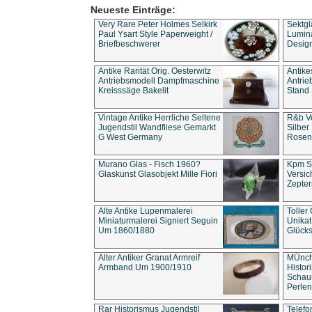
Neueste Einträge:
Very Rare Peter Holmes Selkirk
Sektgl
Paul Ysart Style Paperweight /
Lumina
Briefbeschwerer
Design
Antike Rarität Orig. Oesterwitz
Antike
Antriebsmodell Dampfmaschine
Antri
Kreisssäge Bakelit
Stand 
Vintage Antike Herrliche Seltene
R&b Vo
Jugendstil Wandfliese Gemarkt
Silber
G West Germany
Rosenm
Murano Glas - Fisch 1960?
Kpm S
Glaskunst Glasobjekt Mille Fiori
Versic
Zepter
Alte Antike Lupenmalerei
Toller
Miniaturmalerei Signiert Seguin
Unika
Um 1860/1880
Glücks
Alter Antiker Granat Armreif
MÜnch
Armband Um 1900/1910
Histor
Schaum
Perlen
Rar Historismus Jugendstil
Telefo