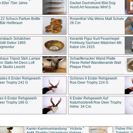
 60er 70er Jahre
Dackel Dachshund Bild Dog
Hund Art Nouveau Wmf S
22 Schuco Parfum Bottle
Rosenthal Vita Weiss Matt Schale
Bär Hellbraun
26 Cm
ersbach Schälchen
Keramik Figur Kurt Feuerriegel
stil Dekor 1865
Frohburg Sachsen Mädchen Mit
ngmontur
Katze Um 1915
uhaus Tripod Steh Lampe
Schaeffenacker Wand Platte
in Stativ Art Deco Loft
Fliese Relief Wandkeramik Wall
e Studio Leucht
Plaque Fisch
ades 6 Ender Rehgeweih
Schönes 6 Ender Rehgeweih
eer Trophy 242 G
Roe Deer Trophy 224 G
es 6 Ender Rehgeweih
6 Ender Rehgeweih Auf
eer Trophy 186 G
Naturholzbrett Roe Deer Trophy
Höhe: 34 Cm
Kamin Kaminumrandung " Victoria "
Fisher Pri
Antik Shabby Umrandung Vintage
Zubehör, V