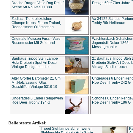
Drache Dragon Vase Dog Relief
Design 60er 70er Jahre
Scene Art Nouveau 1880
Zodiac - Tierkreiszeichen
Va 34122 Schuco Parfum 
Öllampe Krebs, Forum Traiani,
Teddy Bär Hellbraun
Reenactment Öllämpchen
Originale Meissen Fuss - Vase
Wächtersbach Schälche
Rosenmuster Mit Goldrand
Jugendstil Dekor 1865
Messingmontur
Bauhaus Tripod Steh Lampe
2x Bauhaus Tripod Steh
Holz Dreibein Spot Art Deco
Dreibein Stativ Art Deco L
Vintage Design Leuchte
Vintage Studio Leucht
Alter Großer Barometer 21 Cm
Ungerades 6 Ender Reh
Mit Holzfassung, Glas
Roe Deer Trophy 242 G
Geschliffen Vintage 5319 19
Ungerades 6 Ender Rehgeweih
Schönes 6 Ender Rehge
Roe Deer Trophy 194 G
Roe Deer Trophy 186 G
Beliebteste Artikel:
Tripod Stehlampe Scheinwerfer
Ka
Stehleuchte Dreibein Holz Stativ
An