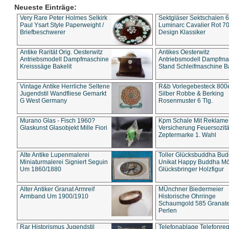
Neueste Einträge:
Very Rare Peter Holmes Selkirk
Sektgläser Sektschalen 
Paul Ysart Style Paperweight /
Luminarc Cavalier Rot 70
Briefbeschwerer
Design Klassiker
Antike Rarität Orig. Oesterwitz
Antikes Oesterwitz
Antriebsmodell Dampfmaschine
Antriebsmodell Dampfma
Kreisssäge Bakelit
Stand Schleifmaschine Ba
Vintage Antike Herrliche Seltene
R&b Vorlegebesteck 800
Jugendstil Wandfliese Gemarkt
Silber Robbe & Berking
G West Germany
Rosenmuster 6 Tlg.
Murano Glas - Fisch 1960?
Kpm Schale Mit Reklame
Glaskunst Glasobjekt Mille Fiori
Versicherung Feuersozitä
Zeptermarke 1. Wahl
Alte Antike Lupenmalerei
Toller Glücksbuddha Bu
Miniaturmalerei Signiert Seguin
Unikat Happy Buddha M
Um 1860/1880
Glücksbringer Holzfigur
Alter Antiker Granat Armreif
MÜnchner Biedermeier
Armband Um 1900/1910
Historische Ohrringe
Schaumgold 585 Granate 
Perlen
Rar Historismus Jugendstil
Telefonablage Telefonreg