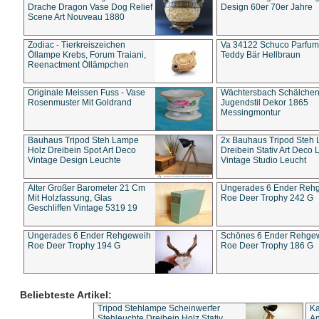
Drache Dragon Vase Dog Relief
Design 60er 70er Jahre
Scene Art Nouveau 1880
Zodiac - Tierkreiszeichen
Va 34122 Schuco Parfum 
Öllampe Krebs, Forum Traiani,
Teddy Bär Hellbraun
Reenactment Öllämpchen
Originale Meissen Fuss - Vase
Wächtersbach Schälche
Rosenmuster Mit Goldrand
Jugendstil Dekor 1865
Messingmontur
Bauhaus Tripod Steh Lampe
2x Bauhaus Tripod Steh
Holz Dreibein Spot Art Deco
Dreibein Stativ Art Deco L
Vintage Design Leuchte
Vintage Studio Leucht
Alter Großer Barometer 21 Cm
Ungerades 6 Ender Reh
Mit Holzfassung, Glas
Roe Deer Trophy 242 G
Geschliffen Vintage 5319 19
Ungerades 6 Ender Rehgeweih
Schönes 6 Ender Rehge
Roe Deer Trophy 194 G
Roe Deer Trophy 186 G
Beliebteste Artikel:
Tripod Stehlampe Scheinwerfer
Ka
Stehleuchte Dreibein Holz Stativ
An