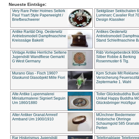
Neueste Einträge:
Very Rare Peter Holmes Selkirk
Sektgläser Sektschalen 
Paul Ysart Style Paperweight /
Luminarc Cavalier Rot 70
Briefbeschwerer
Design Klassiker
Antike Rarität Orig. Oesterwitz
Antikes Oesterwitz
Antriebsmodell Dampfmaschine
Antriebsmodell Dampfma
Kreisssäge Bakelit
Stand Schleifmaschine Ba
Vintage Antike Herrliche Seltene
R&b Vorlegebesteck 800
Jugendstil Wandfliese Gemarkt
Silber Robbe & Berking
G West Germany
Rosenmuster 6 Tlg.
Murano Glas - Fisch 1960?
Kpm Schale Mit Reklame
Glaskunst Glasobjekt Mille Fiori
Versicherung Feuersozitä
Zeptermarke 1. Wahl
Alte Antike Lupenmalerei
Toller Glücksbuddha Bu
Miniaturmalerei Signiert Seguin
Unikat Happy Buddha M
Um 1860/1880
Glücksbringer Holzfigur
Alter Antiker Granat Armreif
MÜnchner Biedermeier
Armband Um 1900/1910
Historische Ohrringe
Schaumgold 585 Granate 
Perlen
Rar Historismus Jugendstil
Telefonablage Telefonreg