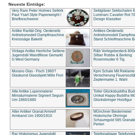
Neueste Einträge:
Very Rare Peter Holmes Selkirk
Sektgläser Sektschalen 
Paul Ysart Style Paperweight /
Luminarc Cavalier Rot 70
Briefbeschwerer
Design Klassiker
Antike Rarität Orig. Oesterwitz
Antikes Oesterwitz
Antriebsmodell Dampfmaschine
Antriebsmodell Dampfma
Kreisssäge Bakelit
Stand Schleifmaschine Ba
Vintage Antike Herrliche Seltene
R&b Vorlegebesteck 800
Jugendstil Wandfliese Gemarkt
Silber Robbe & Berking
G West Germany
Rosenmuster 6 Tlg.
Murano Glas - Fisch 1960?
Kpm Schale Mit Reklame
Glaskunst Glasobjekt Mille Fiori
Versicherung Feuersozitä
Zeptermarke 1. Wahl
Alte Antike Lupenmalerei
Toller Glücksbuddha Bu
Miniaturmalerei Signiert Seguin
Unikat Happy Buddha M
Um 1860/1880
Glücksbringer Holzfigur
Alter Antiker Granat Armreif
MÜnchner Biedermeier
Armband Um 1900/1910
Historische Ohrringe
Schaumgold 585 Granate 
Perlen
Rar Historismus Jugendstil
Telefonablage Telefonreg