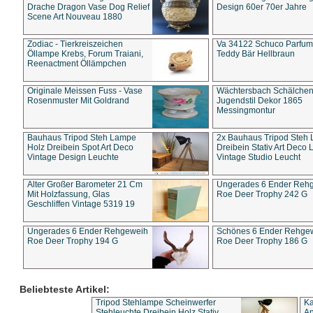
Drache Dragon Vase Dog Relief
Design 60er 70er Jahre
Scene Art Nouveau 1880
Zodiac - Tierkreiszeichen
Va 34122 Schuco Parfum 
Öllampe Krebs, Forum Traiani,
Teddy Bär Hellbraun
Reenactment Öllämpchen
Originale Meissen Fuss - Vase
Wächtersbach Schälche
Rosenmuster Mit Goldrand
Jugendstil Dekor 1865
Messingmontur
Bauhaus Tripod Steh Lampe
2x Bauhaus Tripod Steh
Holz Dreibein Spot Art Deco
Dreibein Stativ Art Deco L
Vintage Design Leuchte
Vintage Studio Leucht
Alter Großer Barometer 21 Cm
Ungerades 6 Ender Reh
Mit Holzfassung, Glas
Roe Deer Trophy 242 G
Geschliffen Vintage 5319 19
Ungerades 6 Ender Rehgeweih
Schönes 6 Ender Rehge
Roe Deer Trophy 194 G
Roe Deer Trophy 186 G
Beliebteste Artikel:
Tripod Stehlampe Scheinwerfer
Ka
Stehleuchte Dreibein Holz Stativ
An