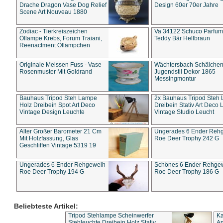
Drache Dragon Vase Dog Relief
Design 60er 70er Jahre
Scene Art Nouveau 1880
Zodiac - Tierkreiszeichen
Va 34122 Schuco Parfum 
Öllampe Krebs, Forum Traiani,
Teddy Bär Hellbraun
Reenactment Öllämpchen
Originale Meissen Fuss - Vase
Wächtersbach Schälche
Rosenmuster Mit Goldrand
Jugendstil Dekor 1865
Messingmontur
Bauhaus Tripod Steh Lampe
2x Bauhaus Tripod Steh
Holz Dreibein Spot Art Deco
Dreibein Stativ Art Deco L
Vintage Design Leuchte
Vintage Studio Leucht
Alter Großer Barometer 21 Cm
Ungerades 6 Ender Reh
Mit Holzfassung, Glas
Roe Deer Trophy 242 G
Geschliffen Vintage 5319 19
Ungerades 6 Ender Rehgeweih
Schönes 6 Ender Rehge
Roe Deer Trophy 194 G
Roe Deer Trophy 186 G
Beliebteste Artikel:
Tripod Stehlampe Scheinwerfer
Ka
Stehleuchte Dreibein Holz Stativ
An