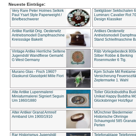
Neueste Einträge:
Very Rare Peter Holmes Selkirk
Sektgläser Sektschalen 
Paul Ysart Style Paperweight /
Luminarc Cavalier Rot 70
Briefbeschwerer
Design Klassiker
Antike Rarität Orig. Oesterwitz
Antikes Oesterwitz
Antriebsmodell Dampfmaschine
Antriebsmodell Dampfma
Kreisssäge Bakelit
Stand Schleifmaschine Ba
Vintage Antike Herrliche Seltene
R&b Vorlegebesteck 800
Jugendstil Wandfliese Gemarkt
Silber Robbe & Berking
G West Germany
Rosenmuster 6 Tlg.
Murano Glas - Fisch 1960?
Kpm Schale Mit Reklame
Glaskunst Glasobjekt Mille Fiori
Versicherung Feuersozitä
Zeptermarke 1. Wahl
Alte Antike Lupenmalerei
Toller Glücksbuddha Bu
Miniaturmalerei Signiert Seguin
Unikat Happy Buddha M
Um 1860/1880
Glücksbringer Holzfigur
Alter Antiker Granat Armreif
MÜnchner Biedermeier
Armband Um 1900/1910
Historische Ohrringe
Schaumgold 585 Granate 
Perlen
Rar Historismus Jugendstil
Telefonablage Telefonreg