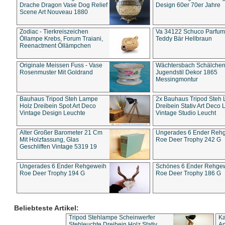
Drache Dragon Vase Dog Relief
Design 60er 70er Jahre
Scene Art Nouveau 1880
Zodiac - Tierkreiszeichen
Va 34122 Schuco Parfum 
Öllampe Krebs, Forum Traiani,
Teddy Bär Hellbraun
Reenactment Öllämpchen
Originale Meissen Fuss - Vase
Wächtersbach Schälche
Rosenmuster Mit Goldrand
Jugendstil Dekor 1865
Messingmontur
Bauhaus Tripod Steh Lampe
2x Bauhaus Tripod Steh
Holz Dreibein Spot Art Deco
Dreibein Stativ Art Deco L
Vintage Design Leuchte
Vintage Studio Leucht
Alter Großer Barometer 21 Cm
Ungerades 6 Ender Reh
Mit Holzfassung, Glas
Roe Deer Trophy 242 G
Geschliffen Vintage 5319 19
Ungerades 6 Ender Rehgeweih
Schönes 6 Ender Rehge
Roe Deer Trophy 194 G
Roe Deer Trophy 186 G
Beliebteste Artikel:
Tripod Stehlampe Scheinwerfer
Ka
Stehleuchte Dreibein Holz Stativ
An