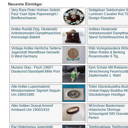
Neueste Einträge:
Very Rare Peter Holmes Selkirk
Sektgläser Sektschalen 
Paul Ysart Style Paperweight /
Luminarc Cavalier Rot 70
Briefbeschwerer
Design Klassiker
Antike Rarität Orig. Oesterwitz
Antikes Oesterwitz
Antriebsmodell Dampfmaschine
Antriebsmodell Dampfma
Kreisssäge Bakelit
Stand Schleifmaschine Ba
Vintage Antike Herrliche Seltene
R&b Vorlegebesteck 800
Jugendstil Wandfliese Gemarkt
Silber Robbe & Berking
G West Germany
Rosenmuster 6 Tlg.
Murano Glas - Fisch 1960?
Kpm Schale Mit Reklame
Glaskunst Glasobjekt Mille Fiori
Versicherung Feuersozitä
Zeptermarke 1. Wahl
Alte Antike Lupenmalerei
Toller Glücksbuddha Bu
Miniaturmalerei Signiert Seguin
Unikat Happy Buddha M
Um 1860/1880
Glücksbringer Holzfigur
Alter Antiker Granat Armreif
MÜnchner Biedermeier
Armband Um 1900/1910
Historische Ohrringe
Schaumgold 585 Granate 
Perlen
Rar Historismus Jugendstil
Telefonablage Telefonreg