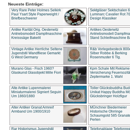
Neueste Einträge:
Very Rare Peter Holmes Selkirk
Sektgläser Sektschalen 
Paul Ysart Style Paperweight /
Luminarc Cavalier Rot 70
Briefbeschwerer
Design Klassiker
Antike Rarität Orig. Oesterwitz
Antikes Oesterwitz
Antriebsmodell Dampfmaschine
Antriebsmodell Dampfma
Kreisssäge Bakelit
Stand Schleifmaschine Ba
Vintage Antike Herrliche Seltene
R&b Vorlegebesteck 800
Jugendstil Wandfliese Gemarkt
Silber Robbe & Berking
G West Germany
Rosenmuster 6 Tlg.
Murano Glas - Fisch 1960?
Kpm Schale Mit Reklame
Glaskunst Glasobjekt Mille Fiori
Versicherung Feuersozitä
Zeptermarke 1. Wahl
Alte Antike Lupenmalerei
Toller Glücksbuddha Bu
Miniaturmalerei Signiert Seguin
Unikat Happy Buddha M
Um 1860/1880
Glücksbringer Holzfigur
Alter Antiker Granat Armreif
MÜnchner Biedermeier
Armband Um 1900/1910
Historische Ohrringe
Schaumgold 585 Granate 
Perlen
Rar Historismus Jugendstil
Telefonablage Telefonreg