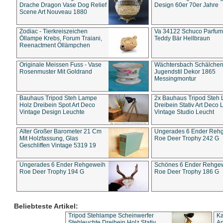
Drache Dragon Vase Dog Relief
Design 60er 70er Jahre
Scene Art Nouveau 1880
Zodiac - Tierkreiszeichen
Va 34122 Schuco Parfum 
Öllampe Krebs, Forum Traiani,
Teddy Bär Hellbraun
Reenactment Öllämpchen
Originale Meissen Fuss - Vase
Wächtersbach Schälche
Rosenmuster Mit Goldrand
Jugendstil Dekor 1865
Messingmontur
Bauhaus Tripod Steh Lampe
2x Bauhaus Tripod Steh
Holz Dreibein Spot Art Deco
Dreibein Stativ Art Deco L
Vintage Design Leuchte
Vintage Studio Leucht
Alter Großer Barometer 21 Cm
Ungerades 6 Ender Reh
Mit Holzfassung, Glas
Roe Deer Trophy 242 G
Geschliffen Vintage 5319 19
Ungerades 6 Ender Rehgeweih
Schönes 6 Ender Rehge
Roe Deer Trophy 194 G
Roe Deer Trophy 186 G
Beliebteste Artikel:
Tripod Stehlampe Scheinwerfer
Ka
Stehleuchte Dreibein Holz Stativ
An