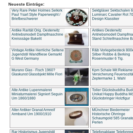
Neueste Einträge:
Very Rare Peter Holmes Selkirk
Sektgläser Sektschalen 
Paul Ysart Style Paperweight /
Luminarc Cavalier Rot 70
Briefbeschwerer
Design Klassiker
Antike Rarität Orig. Oesterwitz
Antikes Oesterwitz
Antriebsmodell Dampfmaschine
Antriebsmodell Dampfma
Kreisssäge Bakelit
Stand Schleifmaschine Ba
Vintage Antike Herrliche Seltene
R&b Vorlegebesteck 800
Jugendstil Wandfliese Gemarkt
Silber Robbe & Berking
G West Germany
Rosenmuster 6 Tlg.
Murano Glas - Fisch 1960?
Kpm Schale Mit Reklame
Glaskunst Glasobjekt Mille Fiori
Versicherung Feuersozitä
Zeptermarke 1. Wahl
Alte Antike Lupenmalerei
Toller Glücksbuddha Bu
Miniaturmalerei Signiert Seguin
Unikat Happy Buddha M
Um 1860/1880
Glücksbringer Holzfigur
Alter Antiker Granat Armreif
MÜnchner Biedermeier
Armband Um 1900/1910
Historische Ohrringe
Schaumgold 585 Granate 
Perlen
Rar Historismus Jugendstil
Telefonablage Telefonreg