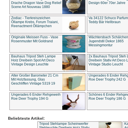
Drache Dragon Vase Dog Relief
Design 60er 70er Jahre
Scene Art Nouveau 1880
Zodiac - Tierkreiszeichen
Va 34122 Schuco Parfum 
Öllampe Krebs, Forum Traiani,
Teddy Bär Hellbraun
Reenactment Öllämpchen
Originale Meissen Fuss - Vase
Wächtersbach Schälche
Rosenmuster Mit Goldrand
Jugendstil Dekor 1865
Messingmontur
Bauhaus Tripod Steh Lampe
2x Bauhaus Tripod Steh
Holz Dreibein Spot Art Deco
Dreibein Stativ Art Deco L
Vintage Design Leuchte
Vintage Studio Leucht
Alter Großer Barometer 21 Cm
Ungerades 6 Ender Reh
Mit Holzfassung, Glas
Roe Deer Trophy 242 G
Geschliffen Vintage 5319 19
Ungerades 6 Ender Rehgeweih
Schönes 6 Ender Rehge
Roe Deer Trophy 194 G
Roe Deer Trophy 186 G
Beliebteste Artikel:
Tripod Stehlampe Scheinwerfer
Ka
Stehleuchte Dreibein Holz Stativ
An