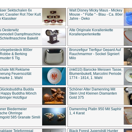
äser Sektschalen 6x
Walt Disney Micky Maus - Mickey
rc Cavalier Rot 70er Kult
Mouse - " Füße " - Blau - Ca. 80er
 Klassiker
Jahre - Deko
s Oesterwitz
Alte Originale Korallenkette
ebsmodell Dampfmaschine
Korallenperlenkette
Schleifmaschine Bakelit
rlegebesteck 800er
Bronzefigur Tierfigur Gepard Auf
 Robbe & Berking
Rauchmarmor - Sockel Signiert
uster 6 Tlg.
Milo
chale Mit Reklame
(mk010) Barocke Meissen Tasse,
herung Feuersozität
Blumenbukett, Marcolini Periode
marke 1. Wahl
1774 - 1814, 1. Wahl
 Glücksbuddha Budda
Schöner Alter Damenring Mit
t Happy Buddha Mönch
Stein Und Kleinen Diamanten
bringer Holzfigur
Gold 375
ner Biedermeier
Damenring Platin 950 Mit Saphir
ische Ohrringe
1, 4 Karat
gold 585 Granate Simili
nablage Telefonregal
Black Forest Jugendstil Hunter