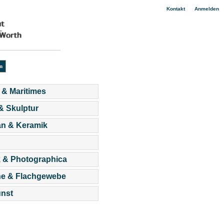
|
Kontakt
Anmelden
 & Maritimes
 & Skulptur
an & Keramik
 & Photographica
he & Flachgewebe
nst