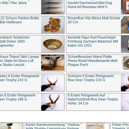
 60er 70er Jahre
Dackel Dachshund Bild Dog
Hund Art Nouveau Wmf S
22 Schuco Parfum Bottle
Rosenthal Vita Weiss Matt Schale
Bär Hellbraun
26 Cm
ersbach Schälchen
Keramik Figur Kurt Feuerriegel
stil Dekor 1865
Frohburg Sachsen Mädchen Mit
ngmontur
Katze Um 1915
uhaus Tripod Steh Lampe
Schaeffenacker Wand Platte
in Stativ Art Deco Loft
Fliese Relief Wandkeramik Wall
e Studio Leucht
Plaque Fisch
ades 6 Ender Rehgeweih
Schönes 6 Ender Rehgeweih
eer Trophy 242 G
Roe Deer Trophy 224 G
es 6 Ender Rehgeweih
6 Ender Rehgeweih Auf
eer Trophy 186 G
Naturholzbrett Roe Deer Trophy
Höhe: 34 Cm
Kamin Kaminumrandung " Victoria "
Fisher Pri
Antik Shabby Umrandung Vintage
Zubehör, V