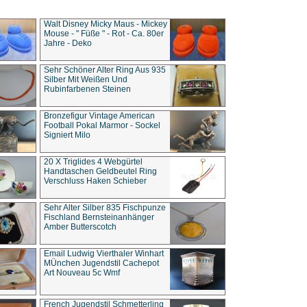
Walt Disney Micky Maus - Mickey
Mouse - " Füße " - Rot - Ca. 80er
Jahre - Deko
Sehr Schöner Alter Ring Aus 935
Silber Mit Weißen Und
Rubinfarbenen Steinen
Bronzefigur Vintage American
Football Pokal Marmor - Sockel
Signiert Milo
20 X Triglides 4 Webgürtel
Handtaschen Geldbeutel Ring
Verschluss Haken Schieber
Sehr Alter Silber 835 Fischpunze
Fischland Bernsteinanhänger
Amber Butterscotch
Email Ludwig Vierthaler Winhart
MÜnchen Jugendstil Cachepot
Art Nouveau 5c Wmf
French Jugendstil Schmetterling