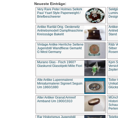
Neueste Einträge:
Very Rare Peter Holmes Selkirk
Sektgl
Paul Ysart Style Paperweight /
Lumina
Briefbeschwerer
Design
Antike Rarität Orig. Oesterwitz
Antike
Antriebsmodell Dampfmaschine
Antri
Kreisssäge Bakelit
Stand 
Vintage Antike Herrliche Seltene
R&b Vo
Jugendstil Wandfliese Gemarkt
Silber
G West Germany
Rosenm
Murano Glas - Fisch 1960?
Kpm S
Glaskunst Glasobjekt Mille Fiori
Versic
Zepter
Alte Antike Lupenmalerei
Toller
Miniaturmalerei Signiert Seguin
Unika
Um 1860/1880
Glücks
Alter Antiker Granat Armreif
MÜnch
Armband Um 1900/1910
Histor
Schaum
Perlen
Rar Historismus Jugendstil
Telefo