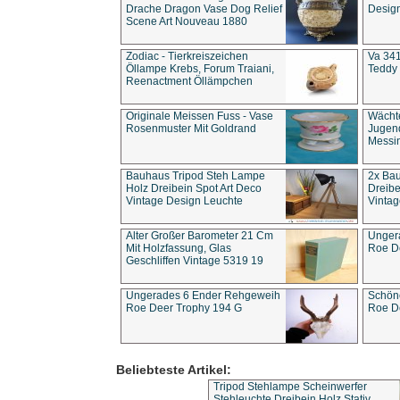
Drache Dragon Vase Dog Relief
Design
Scene Art Nouveau 1880
Zodiac - Tierkreiszeichen
Va 341
Öllampe Krebs, Forum Traiani,
Teddy 
Reenactment Öllämpchen
Originale Meissen Fuss - Vase
Wächt
Rosenmuster Mit Goldrand
Jugend
Messi
Bauhaus Tripod Steh Lampe
2x Ba
Holz Dreibein Spot Art Deco
Dreibe
Vintage Design Leuchte
Vintag
Alter Großer Barometer 21 Cm
Unger
Mit Holzfassung, Glas
Roe D
Geschliffen Vintage 5319 19
Ungerades 6 Ender Rehgeweih
Schön
Roe Deer Trophy 194 G
Roe D
Beliebteste Artikel:
Tripod Stehlampe Scheinwerfer
Stehleuchte Dreibein Holz Stativ