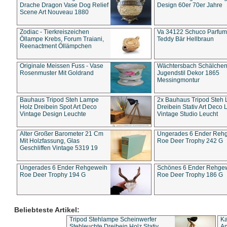
Drache Dragon Vase Dog Relief
Design 60er 70er Jahre
Scene Art Nouveau 1880
Zodiac - Tierkreiszeichen
Va 34122 Schuco Parfum 
Öllampe Krebs, Forum Traiani,
Teddy Bär Hellbraun
Reenactment Öllämpchen
Originale Meissen Fuss - Vase
Wächtersbach Schälche
Rosenmuster Mit Goldrand
Jugendstil Dekor 1865
Messingmontur
Bauhaus Tripod Steh Lampe
2x Bauhaus Tripod Steh
Holz Dreibein Spot Art Deco
Dreibein Stativ Art Deco L
Vintage Design Leuchte
Vintage Studio Leucht
Alter Großer Barometer 21 Cm
Ungerades 6 Ender Reh
Mit Holzfassung, Glas
Roe Deer Trophy 242 G
Geschliffen Vintage 5319 19
Ungerades 6 Ender Rehgeweih
Schönes 6 Ender Rehge
Roe Deer Trophy 194 G
Roe Deer Trophy 186 G
Beliebteste Artikel:
Tripod Stehlampe Scheinwerfer
Ka
Stehleuchte Dreibein Holz Stativ
An