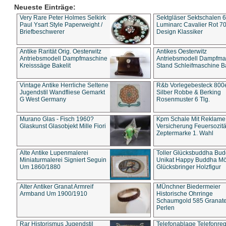
Neueste Einträge:
Very Rare Peter Holmes Selkirk
Sektgläser Sektschalen 
Paul Ysart Style Paperweight /
Luminarc Cavalier Rot 70
Briefbeschwerer
Design Klassiker
Antike Rarität Orig. Oesterwitz
Antikes Oesterwitz
Antriebsmodell Dampfmaschine
Antriebsmodell Dampfma
Kreisssäge Bakelit
Stand Schleifmaschine Ba
Vintage Antike Herrliche Seltene
R&b Vorlegebesteck 800
Jugendstil Wandfliese Gemarkt
Silber Robbe & Berking
G West Germany
Rosenmuster 6 Tlg.
Murano Glas - Fisch 1960?
Kpm Schale Mit Reklame
Glaskunst Glasobjekt Mille Fiori
Versicherung Feuersozitä
Zeptermarke 1. Wahl
Alte Antike Lupenmalerei
Toller Glücksbuddha Bu
Miniaturmalerei Signiert Seguin
Unikat Happy Buddha M
Um 1860/1880
Glücksbringer Holzfigur
Alter Antiker Granat Armreif
MÜnchner Biedermeier
Armband Um 1900/1910
Historische Ohrringe
Schaumgold 585 Granate 
Perlen
Rar Historismus Jugendstil
Telefonablage Telefonreg