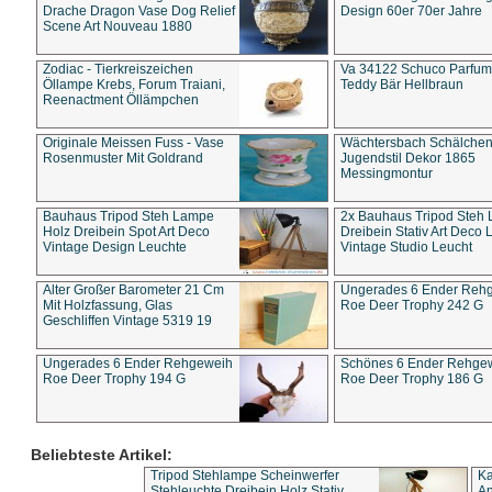
Drache Dragon Vase Dog Relief
Design 60er 70er Jahre
Scene Art Nouveau 1880
Zodiac - Tierkreiszeichen
Va 34122 Schuco Parfum 
Öllampe Krebs, Forum Traiani,
Teddy Bär Hellbraun
Reenactment Öllämpchen
Originale Meissen Fuss - Vase
Wächtersbach Schälche
Rosenmuster Mit Goldrand
Jugendstil Dekor 1865
Messingmontur
Bauhaus Tripod Steh Lampe
2x Bauhaus Tripod Steh
Holz Dreibein Spot Art Deco
Dreibein Stativ Art Deco L
Vintage Design Leuchte
Vintage Studio Leucht
Alter Großer Barometer 21 Cm
Ungerades 6 Ender Reh
Mit Holzfassung, Glas
Roe Deer Trophy 242 G
Geschliffen Vintage 5319 19
Ungerades 6 Ender Rehgeweih
Schönes 6 Ender Rehge
Roe Deer Trophy 194 G
Roe Deer Trophy 186 G
Beliebteste Artikel:
Tripod Stehlampe Scheinwerfer
Ka
Stehleuchte Dreibein Holz Stativ
An