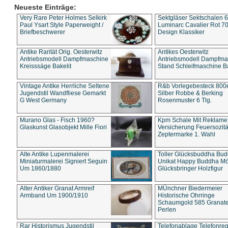
Neueste Einträge:
Very Rare Peter Holmes Selkirk
Sektgläser Sektschalen 
Paul Ysart Style Paperweight /
Luminarc Cavalier Rot 70
Briefbeschwerer
Design Klassiker
Antike Rarität Orig. Oesterwitz
Antikes Oesterwitz
Antriebsmodell Dampfmaschine
Antriebsmodell Dampfma
Kreisssäge Bakelit
Stand Schleifmaschine Ba
Vintage Antike Herrliche Seltene
R&b Vorlegebesteck 800
Jugendstil Wandfliese Gemarkt
Silber Robbe & Berking
G West Germany
Rosenmuster 6 Tlg.
Murano Glas - Fisch 1960?
Kpm Schale Mit Reklame
Glaskunst Glasobjekt Mille Fiori
Versicherung Feuersozitä
Zeptermarke 1. Wahl
Alte Antike Lupenmalerei
Toller Glücksbuddha Bu
Miniaturmalerei Signiert Seguin
Unikat Happy Buddha M
Um 1860/1880
Glücksbringer Holzfigur
Alter Antiker Granat Armreif
MÜnchner Biedermeier
Armband Um 1900/1910
Historische Ohrringe
Schaumgold 585 Granate 
Perlen
Rar Historismus Jugendstil
Telefonablage Telefonreg