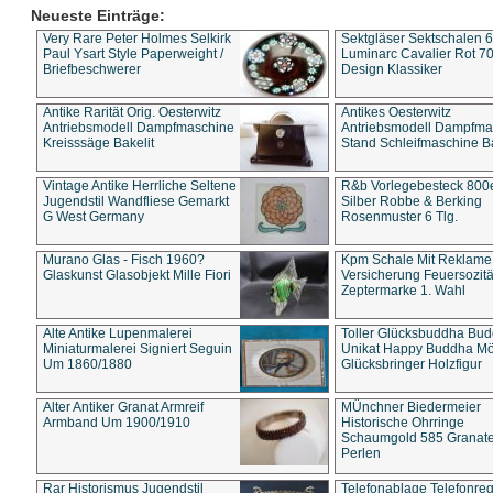
Neueste Einträge:
Very Rare Peter Holmes Selkirk
Sektgläser Sektschalen 
Paul Ysart Style Paperweight /
Luminarc Cavalier Rot 70
Briefbeschwerer
Design Klassiker
Antike Rarität Orig. Oesterwitz
Antikes Oesterwitz
Antriebsmodell Dampfmaschine
Antriebsmodell Dampfma
Kreisssäge Bakelit
Stand Schleifmaschine Ba
Vintage Antike Herrliche Seltene
R&b Vorlegebesteck 800
Jugendstil Wandfliese Gemarkt
Silber Robbe & Berking
G West Germany
Rosenmuster 6 Tlg.
Murano Glas - Fisch 1960?
Kpm Schale Mit Reklame
Glaskunst Glasobjekt Mille Fiori
Versicherung Feuersozitä
Zeptermarke 1. Wahl
Alte Antike Lupenmalerei
Toller Glücksbuddha Bu
Miniaturmalerei Signiert Seguin
Unikat Happy Buddha M
Um 1860/1880
Glücksbringer Holzfigur
Alter Antiker Granat Armreif
MÜnchner Biedermeier
Armband Um 1900/1910
Historische Ohrringe
Schaumgold 585 Granate 
Perlen
Rar Historismus Jugendstil
Telefonablage Telefonreg