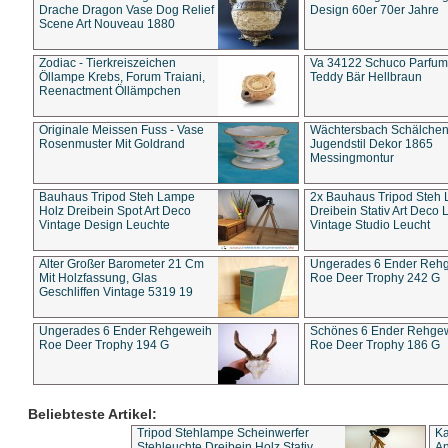
Drache Dragon Vase Dog Relief
Design 60er 70er Jahre
Scene Art Nouveau 1880
Zodiac - Tierkreiszeichen
Va 34122 Schuco Parfum 
Öllampe Krebs, Forum Traiani,
Teddy Bär Hellbraun
Reenactment Öllämpchen
Originale Meissen Fuss - Vase
Wächtersbach Schälche
Rosenmuster Mit Goldrand
Jugendstil Dekor 1865
Messingmontur
Bauhaus Tripod Steh Lampe
2x Bauhaus Tripod Steh
Holz Dreibein Spot Art Deco
Dreibein Stativ Art Deco L
Vintage Design Leuchte
Vintage Studio Leucht
Alter Großer Barometer 21 Cm
Ungerades 6 Ender Reh
Mit Holzfassung, Glas
Roe Deer Trophy 242 G
Geschliffen Vintage 5319 19
Ungerades 6 Ender Rehgeweih
Schönes 6 Ender Rehge
Roe Deer Trophy 194 G
Roe Deer Trophy 186 G
Beliebteste Artikel:
Tripod Stehlampe Scheinwerfer
Ka
Stehleuchte Dreibein Holz Stativ
An