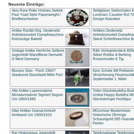
Neueste Einträge:
Very Rare Peter Holmes Selkirk
Sektgläser Sektschalen 
Paul Ysart Style Paperweight /
Luminarc Cavalier Rot 70
Briefbeschwerer
Design Klassiker
Antike Rarität Orig. Oesterwitz
Antikes Oesterwitz
Antriebsmodell Dampfmaschine
Antriebsmodell Dampfma
Kreisssäge Bakelit
Stand Schleifmaschine Ba
Vintage Antike Herrliche Seltene
R&b Vorlegebesteck 800
Jugendstil Wandfliese Gemarkt
Silber Robbe & Berking
G West Germany
Rosenmuster 6 Tlg.
Murano Glas - Fisch 1960?
Kpm Schale Mit Reklame
Glaskunst Glasobjekt Mille Fiori
Versicherung Feuersozitä
Zeptermarke 1. Wahl
Alte Antike Lupenmalerei
Toller Glücksbuddha Bu
Miniaturmalerei Signiert Seguin
Unikat Happy Buddha M
Um 1860/1880
Glücksbringer Holzfigur
Alter Antiker Granat Armreif
MÜnchner Biedermeier
Armband Um 1900/1910
Historische Ohrringe
Schaumgold 585 Granate 
Perlen
Rar Historismus Jugendstil
Telefonablage Telefonreg