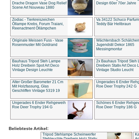
Drache Dragon Vase Dog Relief
Design 60er 70er Jahre
Scene Art Nouveau 1880
Zodiac - Tierkreiszeichen
Va 34122 Schuco Parfum 
Öllampe Krebs, Forum Traiani,
Teddy Bär Hellbraun
Reenactment Öllämpchen
Originale Meissen Fuss - Vase
Wächtersbach Schälche
Rosenmuster Mit Goldrand
Jugendstil Dekor 1865
Messingmontur
Bauhaus Tripod Steh Lampe
2x Bauhaus Tripod Steh
Holz Dreibein Spot Art Deco
Dreibein Stativ Art Deco L
Vintage Design Leuchte
Vintage Studio Leucht
Alter Großer Barometer 21 Cm
Ungerades 6 Ender Reh
Mit Holzfassung, Glas
Roe Deer Trophy 242 G
Geschliffen Vintage 5319 19
Ungerades 6 Ender Rehgeweih
Schönes 6 Ender Rehge
Roe Deer Trophy 194 G
Roe Deer Trophy 186 G
Beliebteste Artikel:
Tripod Stehlampe Scheinwerfer
Ka
Stehleuchte Dreibein Holz Stativ
An