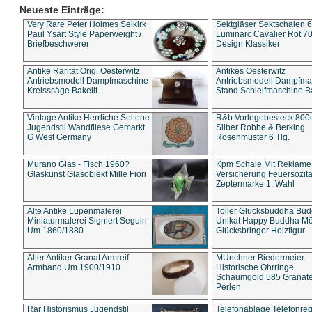
Neueste Einträge:
Very Rare Peter Holmes Selkirk
Sektgläser Sektschalen 
Paul Ysart Style Paperweight /
Luminarc Cavalier Rot 70
Briefbeschwerer
Design Klassiker
Antike Rarität Orig. Oesterwitz
Antikes Oesterwitz
Antriebsmodell Dampfmaschine
Antriebsmodell Dampfma
Kreisssäge Bakelit
Stand Schleifmaschine Ba
Vintage Antike Herrliche Seltene
R&b Vorlegebesteck 800
Jugendstil Wandfliese Gemarkt
Silber Robbe & Berking
G West Germany
Rosenmuster 6 Tlg.
Murano Glas - Fisch 1960?
Kpm Schale Mit Reklame
Glaskunst Glasobjekt Mille Fiori
Versicherung Feuersozitä
Zeptermarke 1. Wahl
Alte Antike Lupenmalerei
Toller Glücksbuddha Bu
Miniaturmalerei Signiert Seguin
Unikat Happy Buddha M
Um 1860/1880
Glücksbringer Holzfigur
Alter Antiker Granat Armreif
MÜnchner Biedermeier
Armband Um 1900/1910
Historische Ohrringe
Schaumgold 585 Granate 
Perlen
Rar Historismus Jugendstil
Telefonablage Telefonreg