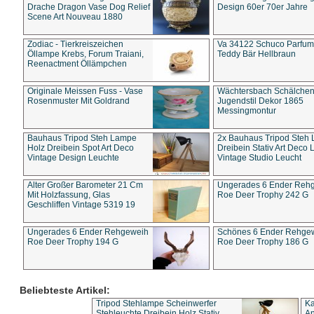
Drache Dragon Vase Dog Relief
Design 60er 70er Jahre
Scene Art Nouveau 1880
Zodiac - Tierkreiszeichen
Va 34122 Schuco Parfum 
Öllampe Krebs, Forum Traiani,
Teddy Bär Hellbraun
Reenactment Öllämpchen
Originale Meissen Fuss - Vase
Wächtersbach Schälche
Rosenmuster Mit Goldrand
Jugendstil Dekor 1865
Messingmontur
Bauhaus Tripod Steh Lampe
2x Bauhaus Tripod Steh
Holz Dreibein Spot Art Deco
Dreibein Stativ Art Deco L
Vintage Design Leuchte
Vintage Studio Leucht
Alter Großer Barometer 21 Cm
Ungerades 6 Ender Reh
Mit Holzfassung, Glas
Roe Deer Trophy 242 G
Geschliffen Vintage 5319 19
Ungerades 6 Ender Rehgeweih
Schönes 6 Ender Rehge
Roe Deer Trophy 194 G
Roe Deer Trophy 186 G
Beliebteste Artikel:
Tripod Stehlampe Scheinwerfer
Ka
Stehleuchte Dreibein Holz Stativ
An