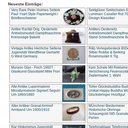
Neueste Einträge:
Very Rare Peter Holmes Selkirk
Sektgläser Sektschalen 
Paul Ysart Style Paperweight /
Luminarc Cavalier Rot 70
Briefbeschwerer
Design Klassiker
Antike Rarität Orig. Oesterwitz
Antikes Oesterwitz
Antriebsmodell Dampfmaschine
Antriebsmodell Dampfma
Kreisssäge Bakelit
Stand Schleifmaschine Ba
Vintage Antike Herrliche Seltene
R&b Vorlegebesteck 800
Jugendstil Wandfliese Gemarkt
Silber Robbe & Berking
G West Germany
Rosenmuster 6 Tlg.
Murano Glas - Fisch 1960?
Kpm Schale Mit Reklame
Glaskunst Glasobjekt Mille Fiori
Versicherung Feuersozitä
Zeptermarke 1. Wahl
Alte Antike Lupenmalerei
Toller Glücksbuddha Bu
Miniaturmalerei Signiert Seguin
Unikat Happy Buddha M
Um 1860/1880
Glücksbringer Holzfigur
Alter Antiker Granat Armreif
MÜnchner Biedermeier
Armband Um 1900/1910
Historische Ohrringe
Schaumgold 585 Granate 
Perlen
Rar Historismus Jugendstil
Telefonablage Telefonreg