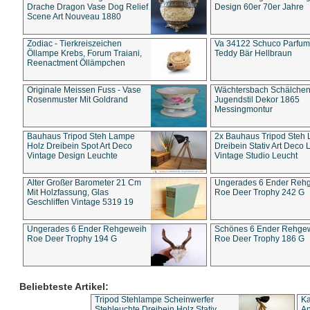
Drache Dragon Vase Dog Relief
Design 60er 70er Jahre
Scene Art Nouveau 1880
Zodiac - Tierkreiszeichen
Va 34122 Schuco Parfum 
Öllampe Krebs, Forum Traiani,
Teddy Bär Hellbraun
Reenactment Öllämpchen
Originale Meissen Fuss - Vase
Wächtersbach Schälche
Rosenmuster Mit Goldrand
Jugendstil Dekor 1865
Messingmontur
Bauhaus Tripod Steh Lampe
2x Bauhaus Tripod Steh
Holz Dreibein Spot Art Deco
Dreibein Stativ Art Deco L
Vintage Design Leuchte
Vintage Studio Leucht
Alter Großer Barometer 21 Cm
Ungerades 6 Ender Reh
Mit Holzfassung, Glas
Roe Deer Trophy 242 G
Geschliffen Vintage 5319 19
Ungerades 6 Ender Rehgeweih
Schönes 6 Ender Rehge
Roe Deer Trophy 194 G
Roe Deer Trophy 186 G
Beliebteste Artikel:
Tripod Stehlampe Scheinwerfer
Ka
Stehleuchte Dreibein Holz Stativ
An